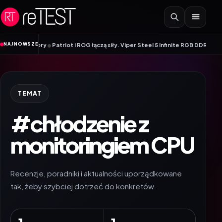
Przejdź do treści
•
NAJNOWSZE
e monitory
Patriot i ROG łączą siły. Viper Steel 5 Infinite RGB DDR5 ROG Ed
TEMAT
#chłodzenie z
monitoringiem CPU
Recenzje, poradniki i aktualności uporządkowane
tak, żeby szybciej dotrzeć do konkretów.