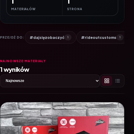
1
1
MATERIAŁÓW
STRONA
#dajsięzobaczyć
#rideoutcustoms
PRZEJDŹ DO:
1
1
NAJNOWSZE MATERIAŁY
1 wyników