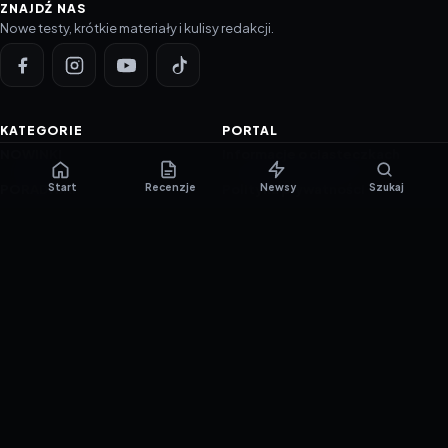
ZNAJDŹ NAS
Nowe testy, krótkie materiały i kulisy redakcji.
KATEGORIE
PORTAL
NOWINKI
Informacje o ciasteczkach
Start
Recenzje
Newsy
Szukaj
PORADNIKI
Polityka prywatności
RECENZJE
O nas
TESTY GIER
Skład redakcji
Metodologia
Polityka redakcyjna
WSPÓŁPRACA
Współpraca
Reklama