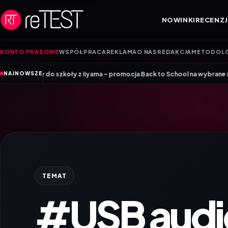
Przejdź do treści
NOWINKI
RECENZJ
KONTO PRASOWE
WSPÓŁPRACA
REKLAMA
O NAS
REDAKCJA
METODOL
amy do szkoły z iiyama – promocja Back to School na wybrane monitory
NAJNOWSZE
TEMAT
#USB audi