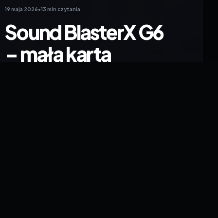
19 maja 2026
•
13 min czytania
Sound BlasterX G6
– mała karta
dźwiękowa z
dużym kopem
mocy?
Przez lata wiele osób przyzwyczaiło się do myśli,
że dźwięk w komputerze „po prostu jest”.
Podłączamy słuchawki do laptopa albo płyty
głównej, odpalamy grę, muzykę czy film i tyle. W
końcu skoro wszystko słychać,…