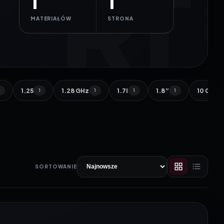
1
1
MATERIAŁÓW
STRONA
1.25
1.28 GHz
1.7l
1.8”
10 000 
1
1
1
1
1
SORTOWANIE