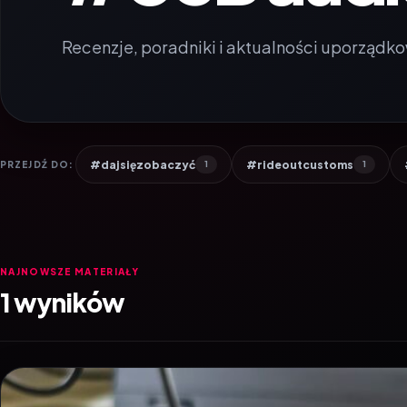
Recenzje, poradniki i aktualności uporządko
#dajsięzobaczyć
#rideoutcustoms
PRZEJDŹ DO:
1
1
NAJNOWSZE MATERIAŁY
1 wyników