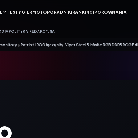
E
TESTY GIER
MOTO
PORADNIKI
RANKINGI
PORÓWNANIA
OGIA
POLITYKA REDAKCYJNA
•
Patriot i ROG łączą siły. Viper Steel 5 Infinite RGB DDR5 ROG Edition of
o