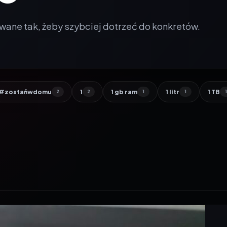
wane tak, żeby szybciej dotrzeć do konkretów.
#zostańwdomu
1
1 gb ram
1 litr
1 TB
2
2
1
1