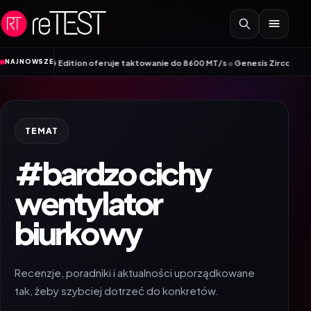
Przejdź do treści
•
NAJNOWSZE
 DDR5 ROG Edition oferuje taktowanie do 8600 MT/s
Genesis Zircon 880 – nowy
TEMAT
#bardzo cichy
wentylator
biurkowy
Recenzje, poradniki i aktualności uporządkowane
tak, żeby szybciej dotrzeć do konkretów.