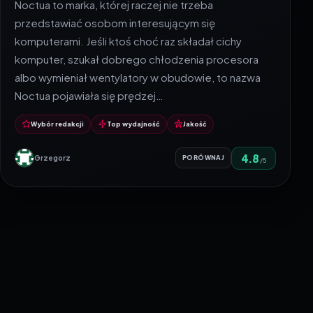
Noctua to marka, której raczej nie trzeba
przedstawiać osobom interesującym się
komputerami. Jeśli ktoś choć raz składał cichy
komputer, szukał dobrego chłodzenia procesora
albo wymieniał wentylatory w obudowie, to nazwa
Noctua pojawiała się prędzej…
Wybór redakcji
Top wydajność
Jakość
4.8
Grzegorz
PORÓWNAJ
/5