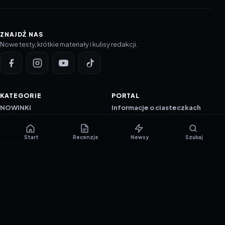
ZNAJDŹ NAS
Nowe testy, krótkie materiały i kulisy redakcji.
KATEGORIE
PORTAL
NOWINKI
Informacje o ciasteczkach
PORADNIKI
Polityka prywatności
Start
Recenzje
Newsy
Szukaj
RECENZJE
O nas
TESTY GIER
Skład redakcji
Metodologia
Polityka redakcyjna
WSPÓŁPRACA