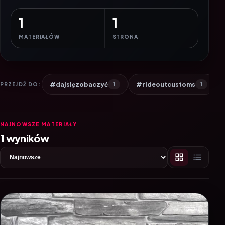
1
1
MATERIAŁÓW
STRONA
#dajsięzobaczyć
#rideoutcustoms
PRZEJDŹ DO:
1
1
NAJNOWSZE MATERIAŁY
1 wyników