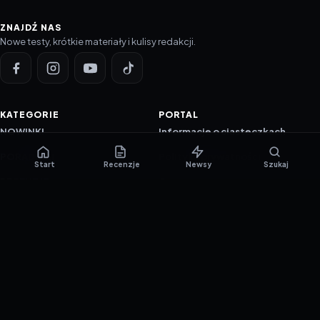
ZNAJDŹ NAS
Nowe testy, krótkie materiały i kulisy redakcji.
KATEGORIE
PORTAL
NOWINKI
Informacje o ciasteczkach
PORADNIKI
Polityka prywatności
Start
Recenzje
Newsy
Szukaj
RECENZJE
O nas
TESTY GIER
Skład redakcji
Metodologia
Polityka redakcyjna
WSPÓŁPRACA
Współpraca