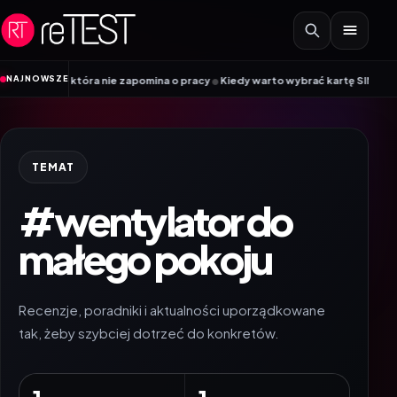
Przejdź do treści
•
NAJNOWSZE
8K, która nie zapomina o pracy
Kiedy warto wybrać kartę SIM, a kiedy kart
TEMAT
#wentylator do
małego pokoju
Recenzje, poradniki i aktualności uporządkowane
tak, żeby szybciej dotrzeć do konkretów.