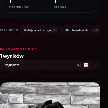
1
1
MATERIAŁÓW
STRONA
#dajsięzobaczyć
#rideoutcustoms
PRZEJDŹ DO:
1
1
NAJNOWSZE MATERIAŁY
1 wyników