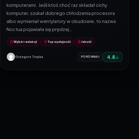
komputerami. Jeśli ktoś choć raz składał cichy
komputer, szukał dobrego chłodzenia procesora
albo wymieniał wentylatory w obudowie, to nazwa
Noctua pojawiała się prędzej…
Wybór redakcji
Top wydajność
Jakość
4.8
Grzegorz Trepka
PORÓWNAJ
/5