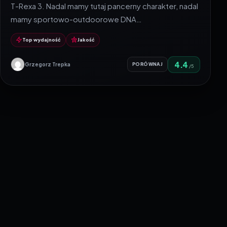
T-Rexa 3. Nadal mamy tutaj pancerny charakter, nadal
mamy sportowo-outdoorowe DNA…
Top wydajność
Jakość
4.4
Grzegorz Trepka
PORÓWNAJ
/5