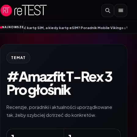
Przejdź do treści
•
NAJNOWSZE
 wybrać kartę SIM, a kiedy kartę eSIM? Poradnik Mobile Vikings
Wracamy do 
TEMAT
#Amazfit T-Rex 3
Pro głośnik
Recenzje, poradniki i aktualności uporządkowane
tak, żeby szybciej dotrzeć do konkretów.