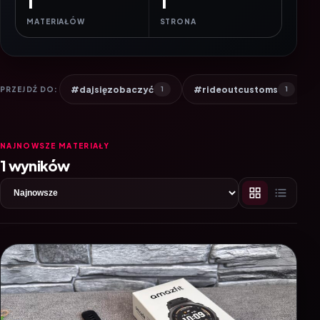
1
1
MATERIAŁÓW
STRONA
#dajsięzobaczyć
#rideoutcustoms
PRZEJDŹ DO:
1
1
NAJNOWSZE MATERIAŁY
1 wyników