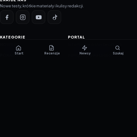
Nowe testy, krótkie materiały i kulisy redakcji.
KATEGORIE
PORTAL
NOWINKI
Informacje o ciasteczkach
Start
Recenzje
Newsy
Szukaj
PORADNIKI
Polityka prywatności
RECENZJE
O nas
TESTY GIER
Skład redakcji
Metodologia
Polityka redakcyjna
WSPÓŁPRACA
Współpraca
Reklama