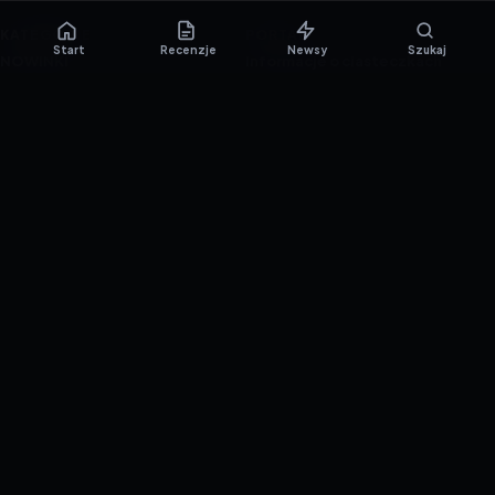
KATEGORIE
PORTAL
Start
Recenzje
Newsy
Szukaj
NOWINKI
Informacje o ciasteczkach
PORADNIKI
Polityka prywatności
RECENZJE
O nas
TESTY GIER
Skład redakcji
Metodologia
Polityka redakcyjna
WSPÓŁPRACA
Współpraca
Reklama
ZAŁÓŻ KONTO PRASOWE