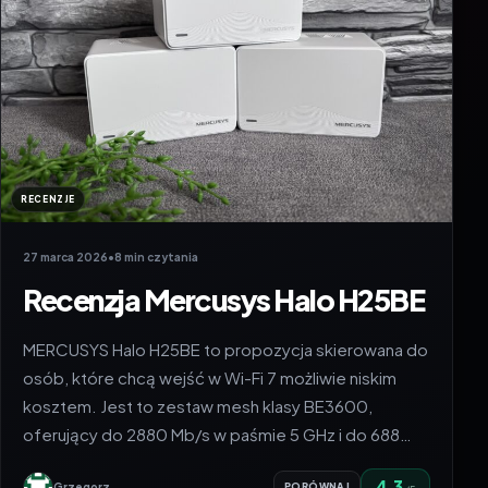
RECENZJE
27 marca 2026
•
8 min czytania
Recenzja Mercusys Halo H25BE
MERCUSYS Halo H25BE to propozycja skierowana do
osób, które chcą wejść w Wi-Fi 7 możliwie niskim
kosztem. Jest to zestaw mesh klasy BE3600,
oferujący do 2880 Mb/s w paśmie 5 GHz i do 688…
4.3
Grzegorz
PORÓWNAJ