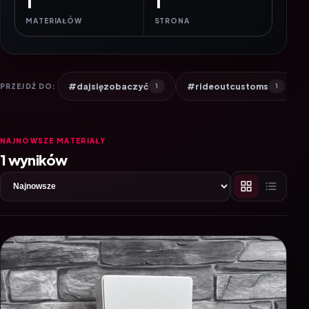
1
1
MATERIAŁÓW
STRONA
#dajsięzobaczyć
#rideoutcustoms
PRZEJDŹ DO:
1
1
NAJNOWSZE MATERIAŁY
1 wyników