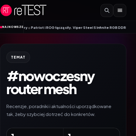
Przejdź do treści
•
NAJNOWSZE
 monitory
Patriot i ROG łączą siły. Viper Steel 5 Infinite RGB DDR5 ROG Ed
TEMAT
#nowoczesny
router mesh
Recenzje, poradniki i aktualności uporządkowane
tak, żeby szybciej dotrzeć do konkretów.