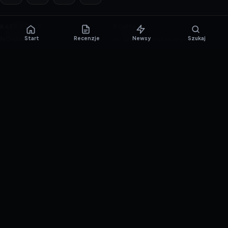
KATEGORIE
PORTAL
NOWINKI
Informacje o ciasteczkach
Start
Recenzje
Newsy
Szukaj
PORADNIKI
Polityka prywatności
RECENZJE
O nas
TESTY GIER
Skład redakcji
Metodologia
Polityka redakcyjna
WSPÓŁPRACA
Współpraca
Reklama
ZAŁÓŻ KONTO PRASOWE