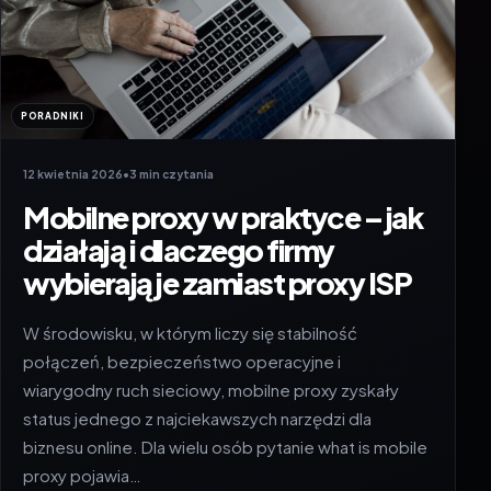
PORADNIKI
12 kwietnia 2026
•
3 min czytania
Mobilne proxy w praktyce – jak
działają i dlaczego firmy
wybierają je zamiast proxy ISP
W środowisku, w którym liczy się stabilność
połączeń, bezpieczeństwo operacyjne i
wiarygodny ruch sieciowy, mobilne proxy zyskały
status jednego z najciekawszych narzędzi dla
biznesu online. Dla wielu osób pytanie what is mobile
proxy pojawia…