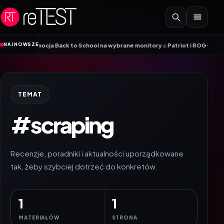
Przejdź do treści
•
NAJNOWSZE
– promocja Back to School na wybrane monitory
Patriot i ROG łączą siły. V
TEMAT
#scraping
Recenzje, poradniki i aktualności uporządkowane
tak, żeby szybciej dotrzeć do konkretów.
1
1
MATERIAŁÓW
STRONA