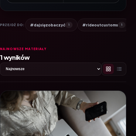
#dajsięzobaczyć
#rideoutcustoms
PRZEJDŹ DO:
1
1
NAJNOWSZE MATERIAŁY
1 wyników