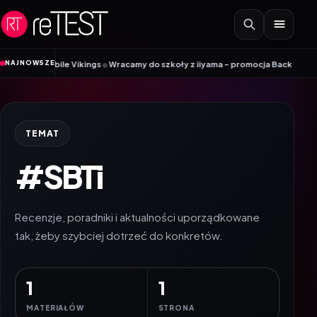
Przejdź do treści
•
NAJNOWSZE
nik Mobile Vikings
Wracamy do szkoły z iiyama – promocja Back to School n
TEMAT
#SBTi
Recenzje, poradniki i aktualności uporządkowane
tak, żeby szybciej dotrzeć do konkretów.
1
1
MATERIAŁÓW
STRONA