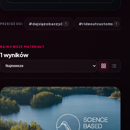
#dajsięzobaczyć
#rideoutcustoms
PRZEJDŹ DO:
1
1
NAJNOWSZE MATERIAŁY
1 wyników