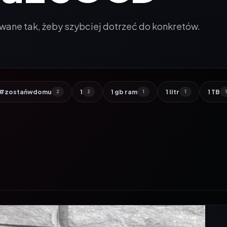
wane tak, żeby szybciej dotrzeć do konkretów.
#zostańwdomu
1
1 gb ram
1 litr
1 TB
2
2
1
1