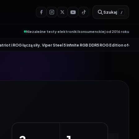
Szukaj
/
Niezależne testy elektroniki konsumenckiej od 2016 roku
iły. Viper Steel 5 Infinite RGB DDR5 ROG Edition oferuje taktowanie do 86