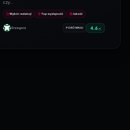
czy…
Wybór redakcji
Top wydajność
Jakość
4.6
Grzegorz
PORÓWNAJ
/5