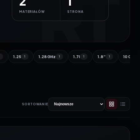
2
1
MATERIAŁÓW
STRONA
1.25
1.28 GHz
1.7l
1.8”
10 000 
1
1
1
1
1
SORTOWANIE