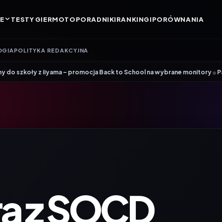
E
TESTY GIER
MOTO
PORADNIKI
RANKINGI
PORÓWNANIA
OGIA
POLITYKA REDAKCYJNA
•
a – promocja Back to School na wybrane monitory
Patriot i ROG łączą s
ra z SOCD