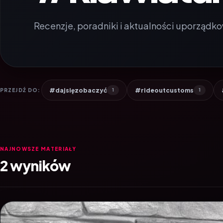
Recenzje, poradniki i aktualności uporządko
#dajsięzobaczyć
#rideoutcustoms
PRZEJDŹ DO:
1
1
NAJNOWSZE MATERIAŁY
2 wyników