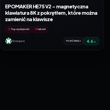
EPOMAKER HE75 V2 – magnetyczna
klawiatura 8K z pokrętłem, które można
zamienić na klawisze
Top wydajność
Jakość
4.6
Grzegorz
PORÓWNAJ
/5