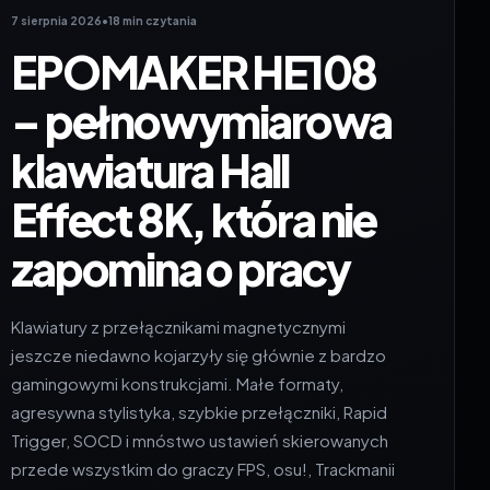
7 sierpnia 2026
•
18 min czytania
EPOMAKER HE108
– pełnowymiarowa
klawiatura Hall
Effect 8K, która nie
zapomina o pracy
Klawiatury z przełącznikami magnetycznymi
jeszcze niedawno kojarzyły się głównie z bardzo
gamingowymi konstrukcjami. Małe formaty,
agresywna stylistyka, szybkie przełączniki, Rapid
Trigger, SOCD i mnóstwo ustawień skierowanych
przede wszystkim do graczy FPS, osu!, Trackmanii