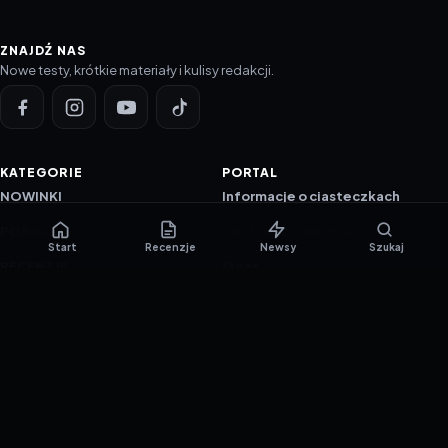
ZNAJDŹ NAS
Nowe testy, krótkie materiały i kulisy redakcji.
KATEGORIE
PORTAL
NOWINKI
Informacje o ciasteczkach
PORADNIKI
Polityka prywatności
Start
Recenzje
Newsy
Szukaj
RECENZJE
O nas
TESTY GIER
Skład redakcji
Metodologia
Polityka redakcyjna
WSPÓŁPRACA