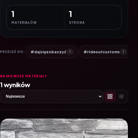
1
1
MATERIAŁÓW
STRONA
#dajsięzobaczyć
#rideoutcustoms
PRZEJDŹ DO:
1
1
NAJNOWSZE MATERIAŁY
1 wyników