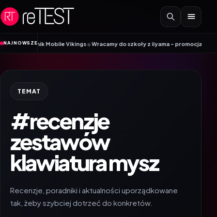
Przejdź do treści
•
NAJNOWSZE
radnik Mobile Vikings
Wracamy do szkoły z iiyama – promocja Back to Schoo
TEMAT
#recenzje
zestawów
klawiatura mysz
Recenzje, poradniki i aktualności uporządkowane
tak, żeby szybciej dotrzeć do konkretów.