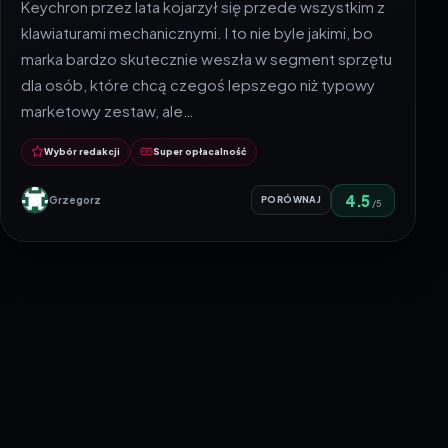
Keychron przez lata kojarzył się przede wszystkim z
klawiaturami mechanicznymi. I to nie byle jakimi, bo
marka bardzo skutecznie weszła w segment sprzętu
dla osób, które chcą czegoś lepszego niż typowy
marketowy zestaw, ale…
Wybór redakcji
Super opłacalność
4.5
Grzegorz
PORÓWNAJ
/5