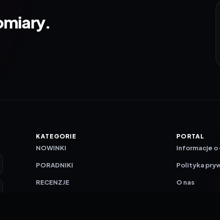
omiary.
KATEGORIE
PORTAL
NOWINKI
Informacje o
PORADNIKI
Polityka pry
RECENZJE
O nas
TESTY GIER
Skład redakc
Metodologi