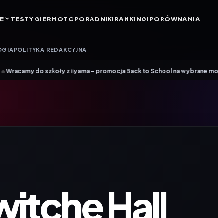
E
TESTY GIER
MOTO
PORADNIKI
RANKINGI
PORÓWNANIA
OGIA
POLITYKA REDAKCYJNA
•
oły z iiyama – promocja Back to School na wybrane monitory
Patriot i
itche Hall