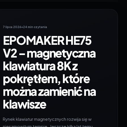
7 lipca 2026
•
24 min czytania
EPOMAKER HE75
V2 – magnetyczna
klawiatura 8K z
pokrętłem, które
można zamienić na
klawisze
Rynek klawiatur magnetycznych rozwija się w
niesamowitym tempie. Jeszcze kilka lat temu