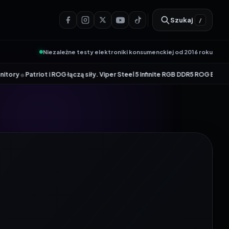
Szukaj
/
Niezależne testy elektroniki konsumenckiej od 2016 roku
 ROG łączą siły. Viper Steel 5 Infinite RGB DDR5 ROG Edition oferuje takt