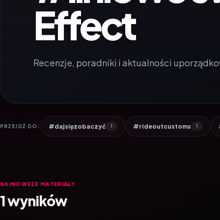
Effect
Recenzje, poradniki i aktualności uporządko
#dajsięzobaczyć
#rideoutcustoms
PRZEJDŹ DO:
1
1
NAJNOWSZE MATERIAŁY
1 wyników