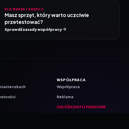
DLA MAREK I AGENCJI
Masz sprzęt, który warto uczciwie
przetestować?
Sprawdź zasady współpracy
WSPÓŁPRACA
 ciasteczkach
Współpraca
watności
Reklama
ZAŁÓŻ KONTO PRASOWE
ji
a