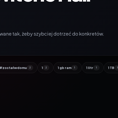
wane tak, żeby szybciej dotrzeć do konkretów.
#zostańwdomu
1
1 gb ram
1 litr
1 TB
2
2
1
1