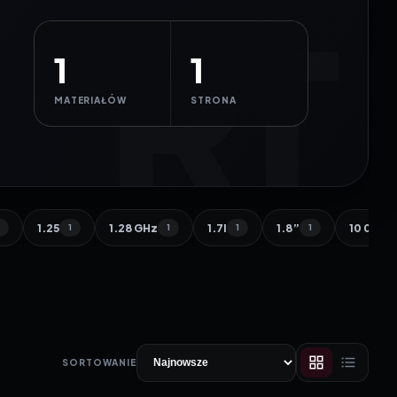
1
1
MATERIAŁÓW
STRONA
1.25
1.28 GHz
1.7l
1.8”
10 000 
1
1
1
1
1
SORTOWANIE