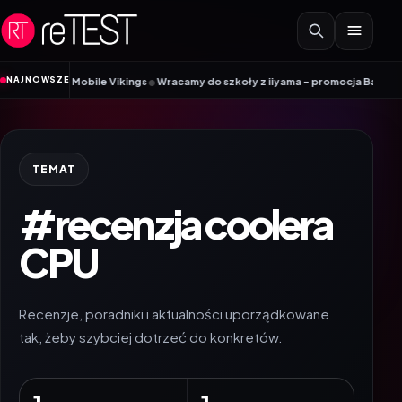
Przejdź do treści
•
NAJNOWSZE
adnik Mobile Vikings
Wracamy do szkoły z iiyama – promocja Back to Schoo
TEMAT
#recenzja coolera
CPU
Recenzje, poradniki i aktualności uporządkowane
tak, żeby szybciej dotrzeć do konkretów.