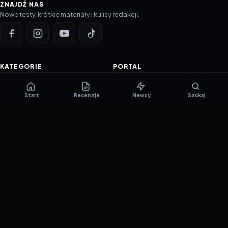
ZNAJDŹ NAS
Nowe testy, krótkie materiały i kulisy redakcji.
KATEGORIE
PORTAL
NOWINKI
Informacje o ciasteczkach
Start
Recenzje
Newsy
Szukaj
PORADNIKI
Polityka prywatności
RECENZJE
O nas
TESTY GIER
Skład redakcji
Metodologia
Polityka redakcyjna
WSPÓŁPRACA
Współpraca
Reklama