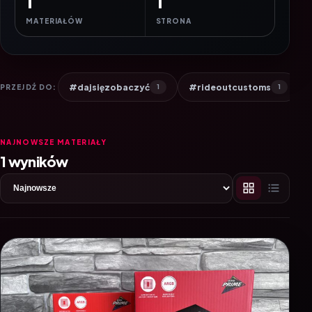
1
1
MATERIAŁÓW
STRONA
#dajsięzobaczyć
#rideoutcustoms
PRZEJDŹ DO:
1
1
NAJNOWSZE MATERIAŁY
1 wyników