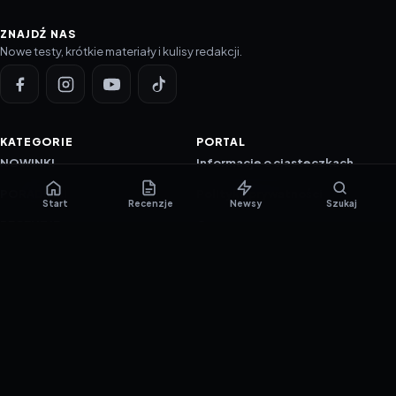
ZNAJDŹ NAS
Nowe testy, krótkie materiały i kulisy redakcji.
KATEGORIE
PORTAL
NOWINKI
Informacje o ciasteczkach
PORADNIKI
Polityka prywatności
Start
Recenzje
Newsy
Szukaj
RECENZJE
O nas
TESTY GIER
Skład redakcji
Metodologia
Polityka redakcyjna
WSPÓŁPRACA
Współpraca