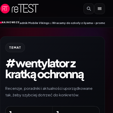
Przejdź do treści
•
NAJNOWSZE
M? Poradnik Mobile Vikings
Wracamy do szkoły z iiyama – promocja Back to 
TEMAT
#wentylator z
kratką ochronną
Recenzje, poradniki i aktualności uporządkowane
tak, żeby szybciej dotrzeć do konkretów.