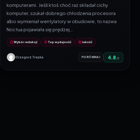
komputerami. Jeśli ktoś choć raz składał cichy
komputer, szukał dobrego chłodzenia procesora
albo wymieniał wentylatory w obudowie, to nazwa
Noctua pojawiała się prędzej…
Wybór redakcji
Top wydajność
Jakość
4.8
Grzegorz Trepka
PORÓWNAJ
/5