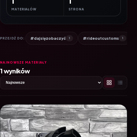
1
1
MATERIAŁÓW
STRONA
#dajsięzobaczyć
#rideoutcustoms
PRZEJDŹ DO:
1
1
NAJNOWSZE MATERIAŁY
1 wyników