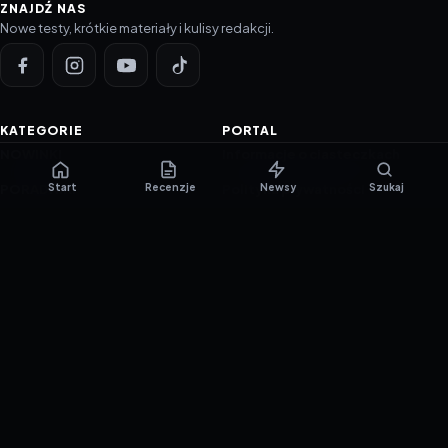
ZNAJDŹ NAS
Nowe testy, krótkie materiały i kulisy redakcji.
KATEGORIE
PORTAL
NOWINKI
Informacje o ciasteczkach
Start
Recenzje
Newsy
Szukaj
PORADNIKI
Polityka prywatności
RECENZJE
O nas
TESTY GIER
Skład redakcji
Metodologia
Polityka redakcyjna
WSPÓŁPRACA
Współpraca
Reklama