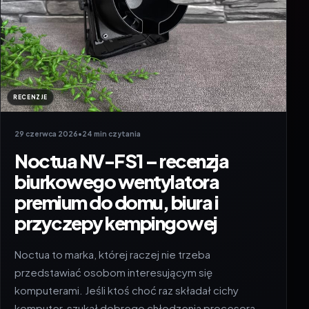
RECENZJE
29 czerwca 2026
•
24 min czytania
Noctua NV-FS1 – recenzja
biurkowego wentylatora
premium do domu, biura i
przyczepy kempingowej
Noctua to marka, której raczej nie trzeba
przedstawiać osobom interesującym się
komputerami. Jeśli ktoś choć raz składał cichy
komputer, szukał dobrego chłodzenia procesora