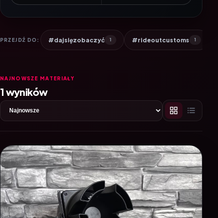
#dajsięzobaczyć
#rideoutcustoms
PRZEJDŹ DO:
1
1
NAJNOWSZE MATERIAŁY
1 wyników