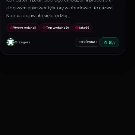
albo wymieniał wentylatory w obudowie, to nazwa
Noctua pojawiała się prędzej…
Wybór redakcji
Top wydajność
Jakość
4.8
Grzegorz
PORÓWNAJ
/5