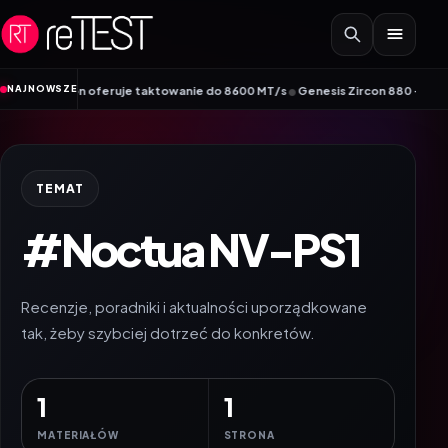
Przejdź do treści
•
NAJNOWSZE
ROG Edition oferuje taktowanie do 8600 MT/s
Genesis Zircon 880 – nowy człone
TEMAT
#Noctua NV-PS1
Recenzje, poradniki i aktualności uporządkowane
tak, żeby szybciej dotrzeć do konkretów.
1
1
MATERIAŁÓW
STRONA