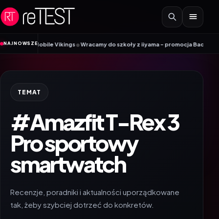
Przejdź do treści
•
NAJNOWSZE
nik Mobile Vikings
Wracamy do szkoły z iiyama – promocja Back to School n
TEMAT
#Amazfit T-Rex 3
Pro sportowy
smartwatch
Recenzje, poradniki i aktualności uporządkowane
tak, żeby szybciej dotrzeć do konkretów.