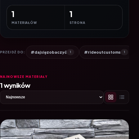
1
1
MATERIAŁÓW
STRONA
#dajsięzobaczyć
#rideoutcustoms
PRZEJDŹ DO:
1
1
NAJNOWSZE MATERIAŁY
1 wyników