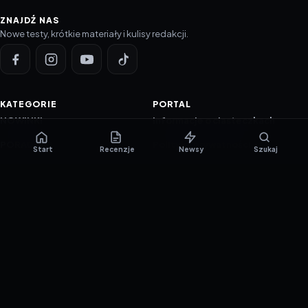
ZNAJDŹ NAS
Nowe testy, krótkie materiały i kulisy redakcji.
KATEGORIE
PORTAL
NOWINKI
Informacje o ciasteczkach
PORADNIKI
Polityka prywatności
Start
Recenzje
Newsy
Szukaj
RECENZJE
O nas
TESTY GIER
Skład redakcji
Metodologia
Polityka redakcyjna
WSPÓŁPRACA
Współpraca