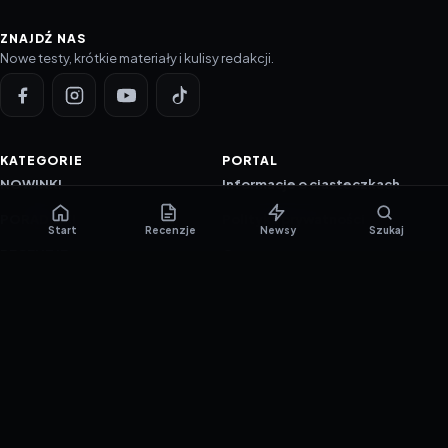
ZNAJDŹ NAS
Nowe testy, krótkie materiały i kulisy redakcji.
KATEGORIE
PORTAL
NOWINKI
Informacje o ciasteczkach
PORADNIKI
Polityka prywatności
Start
Recenzje
Newsy
Szukaj
RECENZJE
O nas
TESTY GIER
Skład redakcji
Metodologia
Polityka redakcyjna
WSPÓŁPRACA
Współpraca