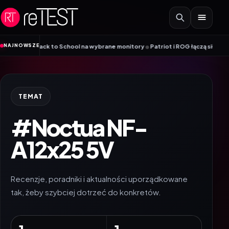
Przejdź do treści
•
NAJNOWSZE
omocja Back to School na wybrane monitory
Patriot i ROG łączą siły. Viper
TEMAT
#Noctua NF-
A12x25 5V
Recenzje, poradniki i aktualności uporządkowane
tak, żeby szybciej dotrzeć do konkretów.