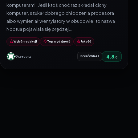
komputerami. Jeśli ktoś choć raz składał cichy
komputer, szukał dobrego chłodzenia procesora
albo wymieniał wentylatory w obudowie, to nazwa
Noctua pojawiała się prędzej…
Wybór redakcji
Top wydajność
Jakość
4.8
Grzegorz
PORÓWNAJ
/5