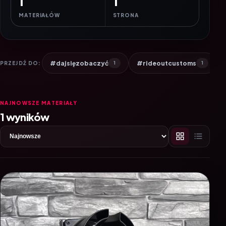
1
1
MATERIAŁÓW
STRONA
#dajsięzobaczyć
#rideoutcustoms
PRZEJDŹ DO:
1
1
NAJNOWSZE MATERIAŁY
1 wyników