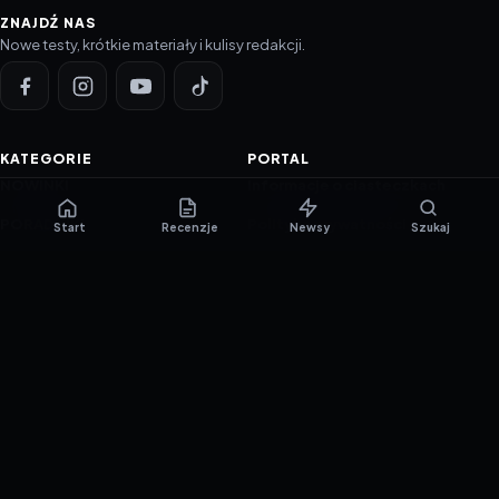
ZNAJDŹ NAS
Nowe testy, krótkie materiały i kulisy redakcji.
KATEGORIE
PORTAL
NOWINKI
Informacje o ciasteczkach
PORADNIKI
Polityka prywatności
Start
Recenzje
Newsy
Szukaj
RECENZJE
O nas
TESTY GIER
Skład redakcji
Metodologia
Polityka redakcyjna
WSPÓŁPRACA
Współpraca