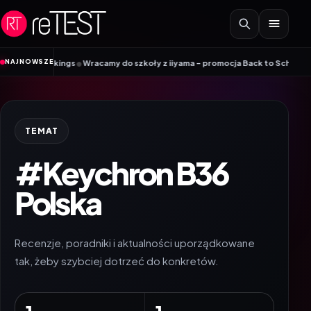
Przejdź do treści
•
NAJNOWSZE
ile Vikings
Wracamy do szkoły z iiyama – promocja Back to School na wybr
TEMAT
#Keychron B36
Polska
Recenzje, poradniki i aktualności uporządkowane
tak, żeby szybciej dotrzeć do konkretów.