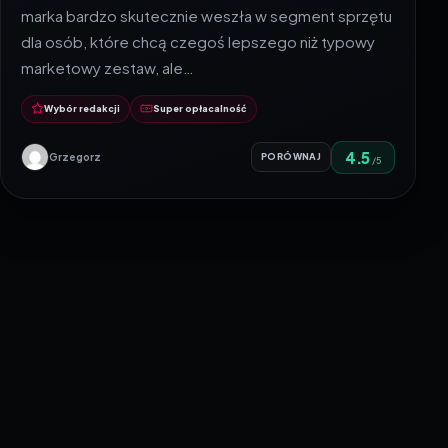
marka bardzo skutecznie weszła w segment sprzętu
dla osób, które chcą czegoś lepszego niż typowy
marketowy zestaw, ale…
Wybór redakcji
Super opłacalność
4.5
Grzegorz
PORÓWNAJ
/5