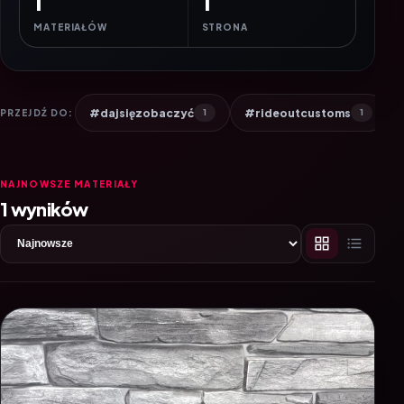
1
1
MATERIAŁÓW
STRONA
#dajsięzobaczyć
#rideoutcustoms
PRZEJDŹ DO:
1
1
NAJNOWSZE MATERIAŁY
1 wyników