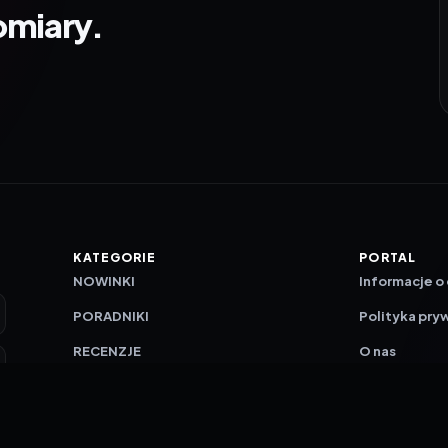
omiary.
KATEGORIE
PORTAL
NOWINKI
Informacje o
PORADNIKI
Polityka pry
RECENZJE
O nas
TESTY GIER
Skład redakc
Metodologi