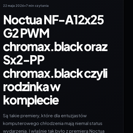
22 maja 2026
•
7 min czytania
Noctua NF-A12x25
G2 PWM
chromax.black oraz
Sx2-PP
chromax.black czyli
rodzinka w
komplecie
Są takie premiery, które dla entuzjastów
komputerowego chłodzenia mają niemal status
wydarzenia. I właśnie tak było z premierą Noctua