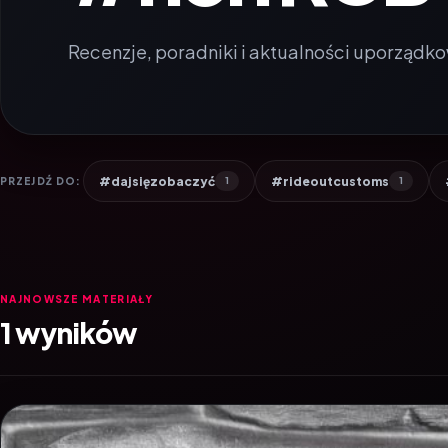
Recenzje, poradniki i aktualności uporządko
#dajsięzobaczyć
#rideoutcustoms
PRZEJDŹ DO:
1
1
NAJNOWSZE MATERIAŁY
1 wyników