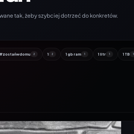
wane tak, żeby szybciej dotrzeć do konkretów.
#zostańwdomu
1
1 gb ram
1 litr
1 TB
2
2
1
1