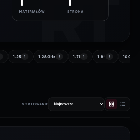
1
1
MATERIAŁÓW
STRONA
1.25
1.28 GHz
1.7l
1.8”
10 000 
1
1
1
1
1
SORTOWANIE