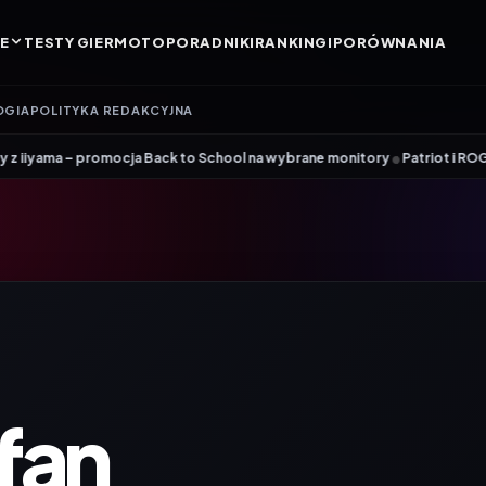
E
TESTY GIER
MOTO
PORADNIKI
RANKINGI
PORÓWNANIA
OGIA
POLITYKA REDAKCYJNA
•
cja Back to School na wybrane monitory
Patriot i ROG łączą siły. Viper
fan