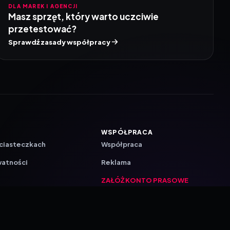
DLA MAREK I AGENCJI
Masz sprzęt, który warto uczciwie
przetestować?
Sprawdź zasady współpracy
WSPÓŁPRACA
 ciasteczkach
Współpraca
watności
Reklama
ZAŁÓŻ KONTO PRASOWE
ji
a