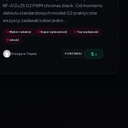
NF-A12x25 G2 PWM chromax.black. Od momentu
debiutu standardowych modeli G2 praktycznie
wszyscy zadawali sobie jedno…
Wybór redakcji
Super opłacalność
Top wydajność
Jakość
5
Grzegorz Trepka
PORÓWNAJ
/5