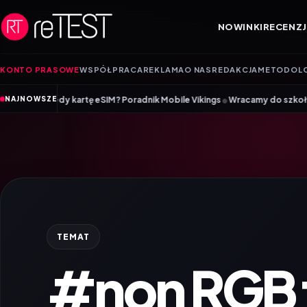
Przejdź do treści
NOWINKI
RECENZJ
KONTO PRASOWE
WSPÓŁPRACA
REKLAMA
O NAS
REDAKCJA
METODOL
•
artę eSIM? Poradnik Mobile Vikings
Wracamy do szkoły z iiyama – promo
NAJNOWSZE
TEMAT
#non RGB 