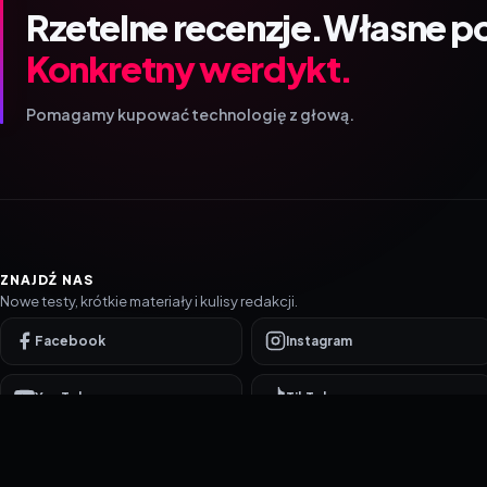
Rzetelne recenzje.
Własne p
Konkretny werdykt.
Pomagamy kupować technologię z głową.
ZNAJDŹ NAS
Nowe testy, krótkie materiały i kulisy redakcji.
Facebook
Instagram
YouTube
TikTok