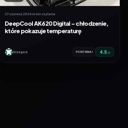
27 czerwca 2024
•
6 min czytania
DeepCool AK620 Digital – chłodzenie,
które pokazuje temperaturę
4.5
Grzegorz
PORÓWNAJ
/5