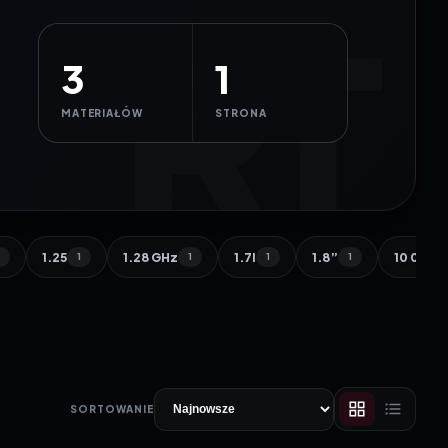
3
1
MATERIAŁÓW
STRONA
1.25
1.28 GHz
1.7l
1.8”
10 000 
1
1
1
1
1
SORTOWANIE