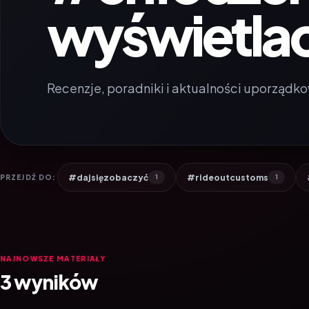
wyświetla
Recenzje, poradniki i aktualności uporządko
#dajsięzobaczyć
#rideoutcustoms
PRZEJDŹ DO:
1
1
NAJNOWSZE MATERIAŁY
3 wyników