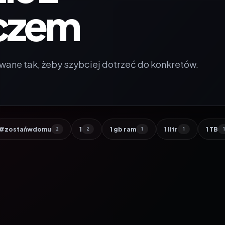
czem
wane tak, żeby szybciej dotrzeć do konkretów.
#zostańwdomu
1
1 gb ram
1 litr
1 TB
2
2
1
1