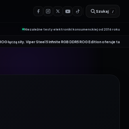
Szukaj
/
Niezależne testy elektroniki konsumenckiej od 2016 roku
er Steel 5 Infinite RGB DDR5 ROG Edition oferuje taktowanie do 8600 MT/s