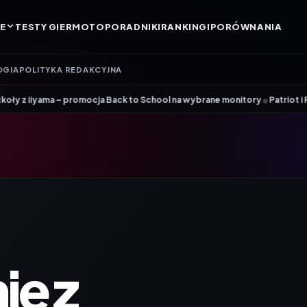
E
TESTY GIER
MOTO
PORADNIKI
RANKINGI
PORÓWNANIA
OGIA
POLITYKA REDAKCYJNA
•
ocja Back to School na wybrane monitory
Patriot i ROG łączą siły. Vip
e z