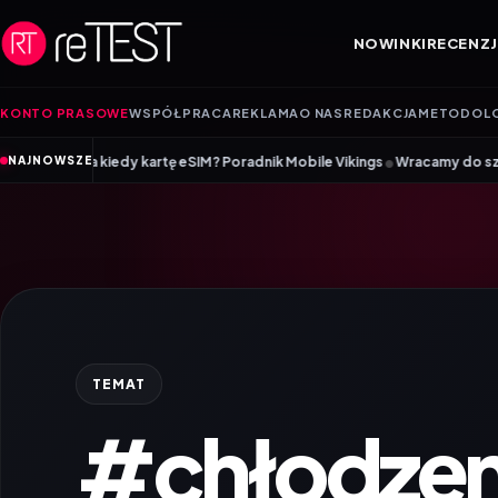
Przejdź do treści
NOWINKI
RECENZJ
KONTO PRASOWE
WSPÓŁPRACA
REKLAMA
O NAS
REDAKCJA
METODOL
•
 kartę eSIM? Poradnik Mobile Vikings
Wracamy do szkoły z iiyama – prom
NAJNOWSZE
TEMAT
#chłodzeni