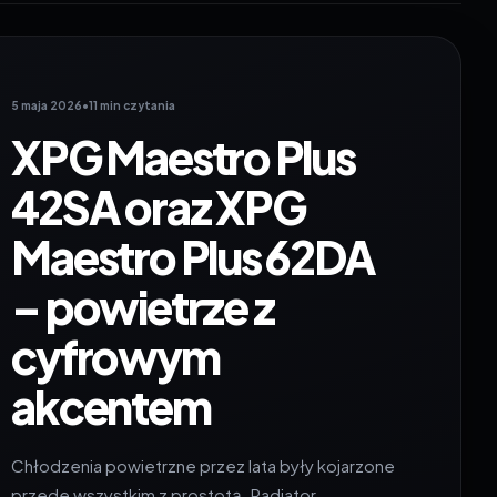
5 maja 2026
•
11 min czytania
XPG Maestro Plus
42SA oraz XPG
Maestro Plus 62DA
– powietrze z
cyfrowym
akcentem
Chłodzenia powietrzne przez lata były kojarzone
przede wszystkim z prostotą. Radiator,