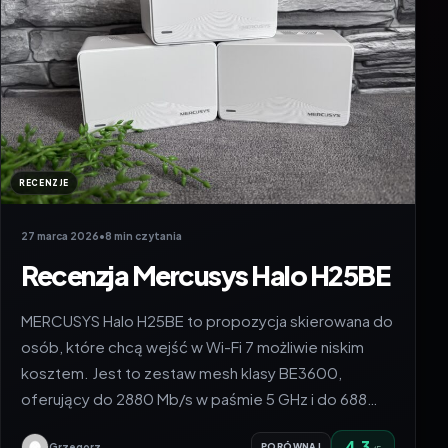
RECENZJE
27 marca 2026
•
8 min czytania
Recenzja Mercusys Halo H25BE
MERCUSYS Halo H25BE to propozycja skierowana do
osób, które chcą wejść w Wi-Fi 7 możliwie niskim
kosztem. Jest to zestaw mesh klasy BE3600,
oferujący do 2880 Mb/s w paśmie 5 GHz i do 688…
4.3
Grzegorz
PORÓWNAJ