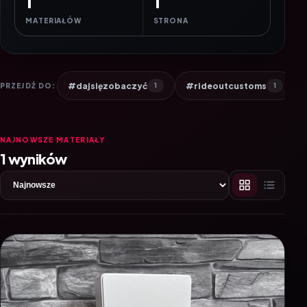
1
1
MATERIAŁÓW
STRONA
#dajsięzobaczyć
#rideoutcustoms
PRZEJDŹ DO:
1
1
NAJNOWSZE MATERIAŁY
1 wyników