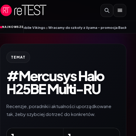
Przejdź do treści
•
NAJNOWSZE
dnik Mobile Vikings
Wracamy do szkoły z iiyama – promocja Back to School
TEMAT
#Mercusys Halo
H25BE Multi-RU
Recenzje, poradniki i aktualności uporządkowane
tak, żeby szybciej dotrzeć do konkretów.