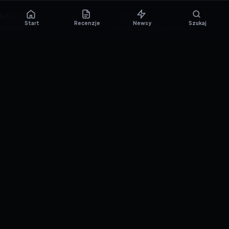
KATEGORIE
PORTAL
Start
Recenzje
Newsy
Szukaj
NOWINKI
Informacje o ciasteczkach
PORADNIKI
Polityka prywatności
RECENZJE
O nas
TESTY GIER
Skład redakcji
Metodologia
Polityka redakcyjna
WSPÓŁPRACA
Współpraca
Reklama
ZAŁÓŻ KONTO PRASOWE