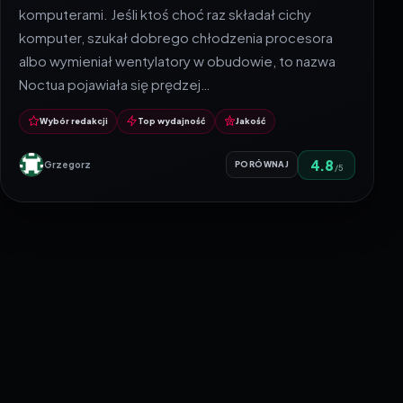
komputerami. Jeśli ktoś choć raz składał cichy
komputer, szukał dobrego chłodzenia procesora
albo wymieniał wentylatory w obudowie, to nazwa
Noctua pojawiała się prędzej…
Wybór redakcji
Top wydajność
Jakość
4.8
Grzegorz
PORÓWNAJ
/5