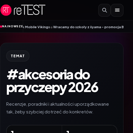
Przejdź do treści
•
NAJNOWSZE
adnik Mobile Vikings
Wracamy do szkoły z iiyama – promocja Back to School
TEMAT
#akcesoria do
przyczepy 2026
Recenzje, poradniki i aktualności uporządkowane
tak, żeby szybciej dotrzeć do konkretów.