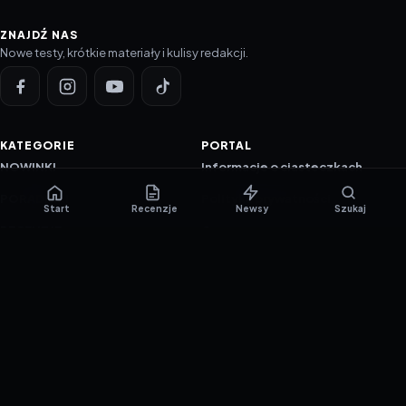
ZNAJDŹ NAS
Nowe testy, krótkie materiały i kulisy redakcji.
KATEGORIE
PORTAL
NOWINKI
Informacje o ciasteczkach
PORADNIKI
Polityka prywatności
Start
Recenzje
Newsy
Szukaj
RECENZJE
O nas
TESTY GIER
Skład redakcji
Metodologia
Polityka redakcyjna
WSPÓŁPRACA
Współpraca