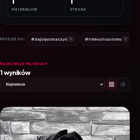
1
1
MATERIAŁÓW
STRONA
#dajsięzobaczyć
#rideoutcustoms
PRZEJDŹ DO:
1
1
NAJNOWSZE MATERIAŁY
1 wyników