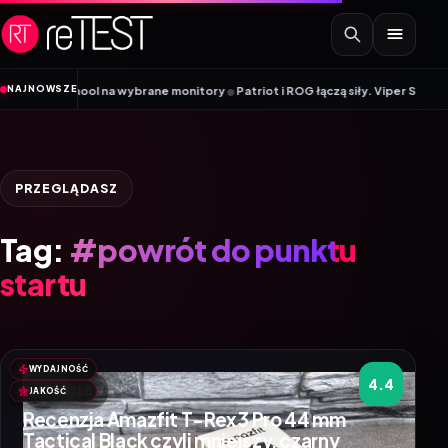
Przejdź do treści
•
NAJNOWSZE
Back to School na wybrane monitory
Patriot i ROG łączą siły. Viper Steel 5
PRZEGLĄDASZ
Tag:
#powrót do punktu
startu
WYDAJNOŚĆ
4.4
MOBILE
JAKOŚĆ
Recenzja Amazfit T-Rex 3 Pro 44 mm
Tactical Black czyli mniejszy, czarny