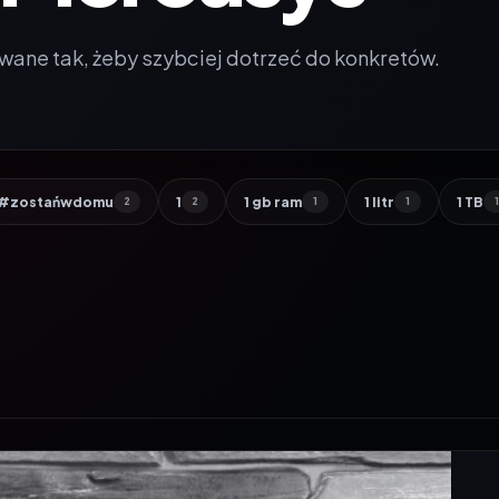
wane tak, żeby szybciej dotrzeć do konkretów.
#zostańwdomu
1
1 gb ram
1 litr
1 TB
2
2
1
1