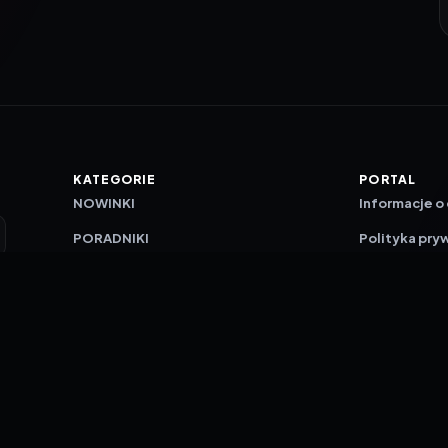
KATEGORIE
PORTAL
NOWINKI
Informacje o
PORADNIKI
Polityka pry
RECENZJE
O nas
TESTY GIER
Skład redakc
Metodologi
Polityka red