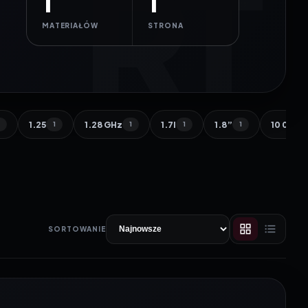
1
1
MATERIAŁÓW
STRONA
1.25
1.28 GHz
1.7l
1.8”
10 000 
1
1
1
1
1
SORTOWANIE