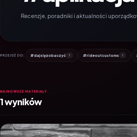
Recenzje, poradniki i aktualności uporządko
#dajsięzobaczyć
#rideoutcustoms
PRZEJDŹ DO:
1
1
NAJNOWSZE MATERIAŁY
1 wyników