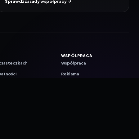
Sprawdź zasady współpracy
WSPÓŁPRACA
 ciasteczkach
Współpraca
watności
Reklama
ZAŁÓŻ KONTO PRASOWE
ji
a
akcyjna