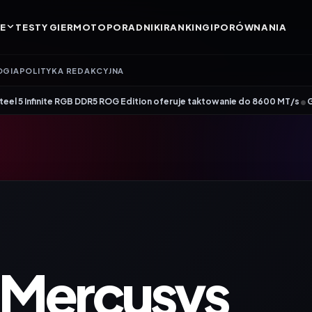
E
TESTY GIER
MOTO
PORADNIKI
RANKINGI
PORÓWNANIA
OGIA
POLITYKA REDAKCYJNA
•
te RGB DDR5 ROG Edition oferuje taktowanie do 8600 MT/s
Genesis Zircon 8
 Mercusys