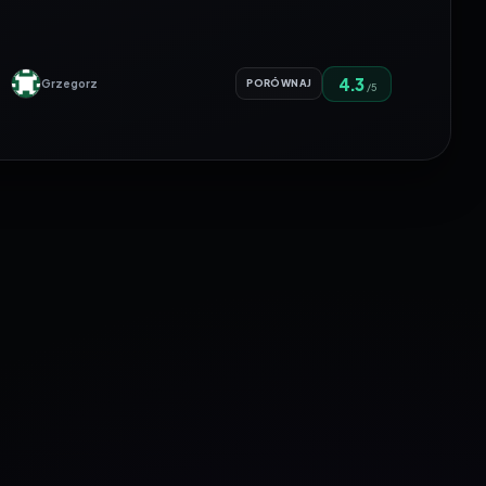
4.3
Grzegorz
PORÓWNAJ
/5