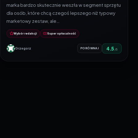
marka bardzo skutecznie weszła w segment sprzętu
dla osób, które chcą czegoś lepszego niż typowy
marketowy zestaw, ale…
Wybór redakcji
Super opłacalność
4.5
Grzegorz
PORÓWNAJ
/5