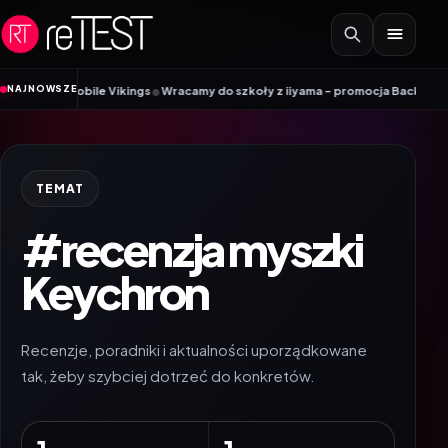
Przejdź do treści
•
NAJNOWSZE
dnik Mobile Vikings
Wracamy do szkoły z iiyama – promocja Back to School 
TEMAT
#recenzja myszki
Keychron
Recenzje, poradniki i aktualności uporządkowane
tak, żeby szybciej dotrzeć do konkretów.