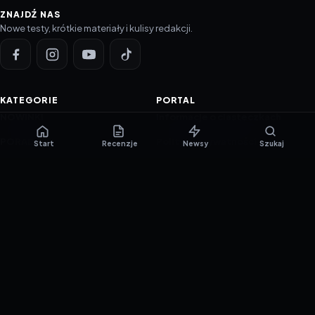
ZNAJDŹ NAS
Nowe testy, krótkie materiały i kulisy redakcji.
KATEGORIE
PORTAL
NOWINKI
Informacje o ciasteczkach
PORADNIKI
Polityka prywatności
Start
Recenzje
Newsy
Szukaj
RECENZJE
O nas
TESTY GIER
Skład redakcji
Metodologia
Polityka redakcyjna
WSPÓŁPRACA
Współpraca