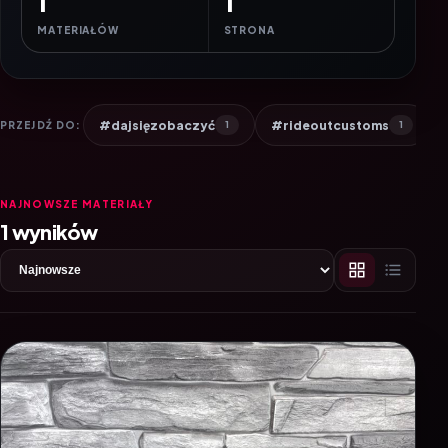
1
1
MATERIAŁÓW
STRONA
#dajsięzobaczyć
#rideoutcustoms
PRZEJDŹ DO:
1
1
NAJNOWSZE MATERIAŁY
1 wyników