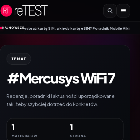
Przejdź do treści
•
NAJNOWSZE
arto wybrać kartę SIM, a kiedy kartę eSIM? Poradnik Mobile Vikings
Wracamy 
TEMAT
#Mercusys WiFi 7
Recenzje, poradniki i aktualności uporządkowane
tak, żeby szybciej dotrzeć do konkretów.
1
1
MATERIAŁÓW
STRONA