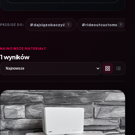
#dajsięzobaczyć
#rideoutcustoms
PRZEJDŹ DO:
1
1
NAJNOWSZE MATERIAŁY
1 wyników