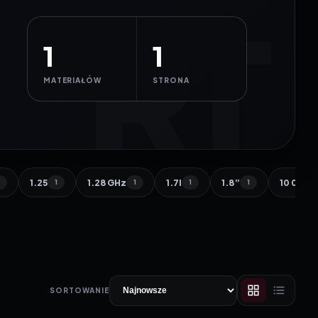
1
1
MATERIAŁÓW
STRONA
1.25
1.28 GHz
1.7l
1.8”
10 000 
1
1
1
1
1
SORTOWANIE