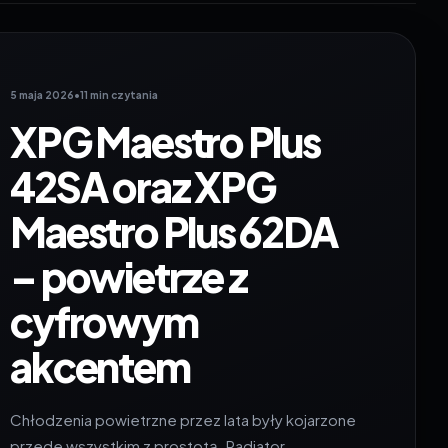
5 maja 2026
•
11 min czytania
XPG Maestro Plus
42SA oraz XPG
Maestro Plus 62DA
– powietrze z
cyfrowym
akcentem
Chłodzenia powietrzne przez lata były kojarzone
przede wszystkim z prostotą. Radiator,