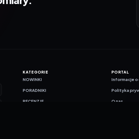
KATEGORIE
PORTAL
NOWINKI
Informacje o
PORADNIKI
Polityka pry
RECENZJE
O nas
TESTY GIER
Skład redakc
Metodologi
Polityka red