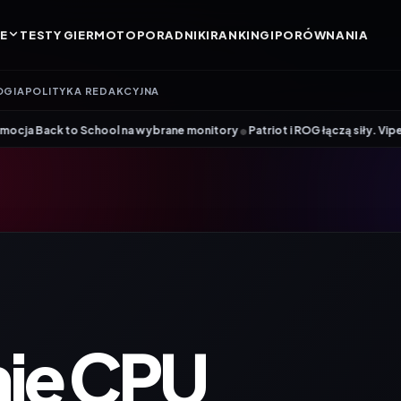
E
TESTY GIER
MOTO
PORADNIKI
RANKINGI
PORÓWNANIA
OGIA
POLITYKA REDAKCYJNA
•
chool na wybrane monitory
Patriot i ROG łączą siły. Viper Steel 5 Infi
ie CPU