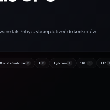
wane tak, żeby szybciej dotrzeć do konkretów.
#zostańwdomu
1
1 gb ram
1 litr
1 TB
2
2
1
1