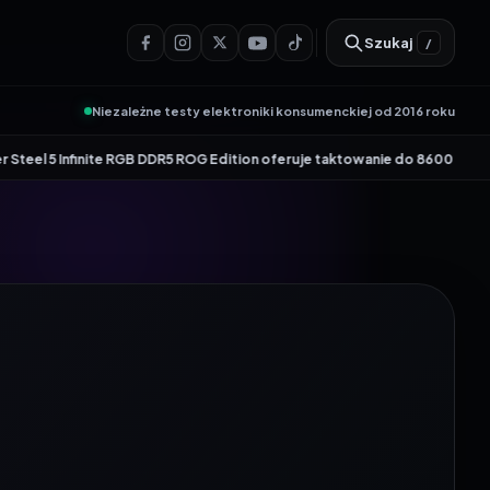
Szukaj
/
Niezależne testy elektroniki konsumenckiej od 2016 roku
•
nite RGB DDR5 ROG Edition oferuje taktowanie do 8600 MT/s
Genesis Zircon 