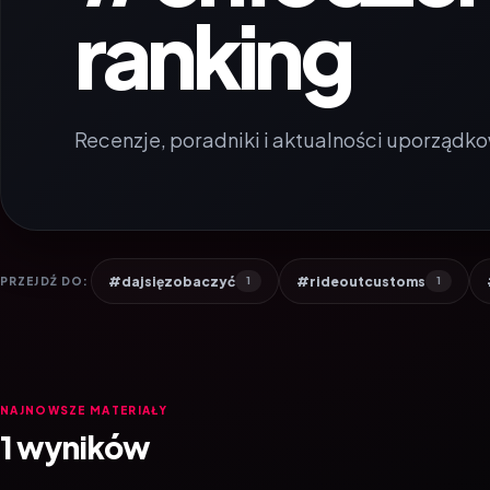
ranking
Recenzje, poradniki i aktualności uporządko
#dajsięzobaczyć
#rideoutcustoms
PRZEJDŹ DO:
1
1
NAJNOWSZE MATERIAŁY
1 wyników