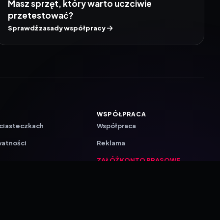
Masz sprzęt, który warto uczciwie
przetestować?
Sprawdź zasady współpracy
WSPÓŁPRACA
 ciasteczkach
Współpraca
watności
Reklama
ZAŁÓŻ KONTO PRASOWE
ji
a
akcyjna