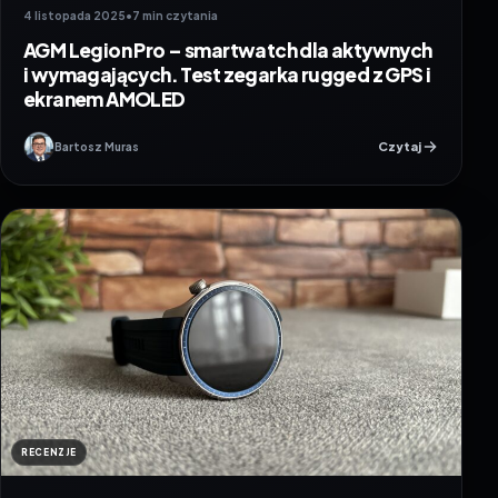
4 listopada 2025
•
7 min czytania
AGM Legion Pro – smartwatch dla aktywnych
i wymagających. Test zegarka rugged z GPS i
ekranem AMOLED
Czytaj
Bartosz Muras
RECENZJE