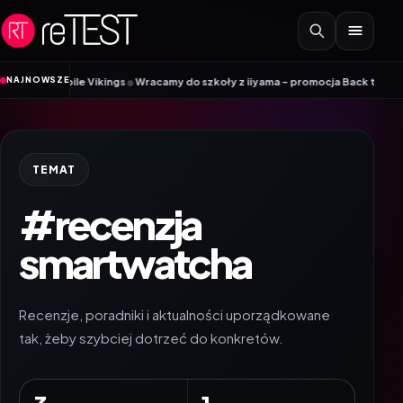
Przejdź do treści
•
NAJNOWSZE
bile Vikings
Wracamy do szkoły z iiyama – promocja Back to School na wybr
TEMAT
#recenzja
smartwatcha
Recenzje, poradniki i aktualności uporządkowane
tak, żeby szybciej dotrzeć do konkretów.