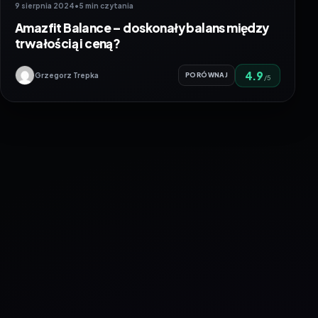
9 sierpnia 2024
•
5 min czytania
Amazfit Balance – doskonały balans między
trwałością i ceną?
4.9
Grzegorz Trepka
PORÓWNAJ
/5