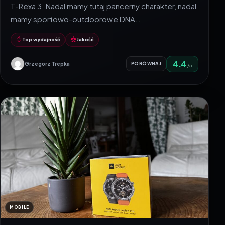
T-Rexa 3. Nadal mamy tutaj pancerny charakter, nadal
mamy sportowo-outdoorowe DNA…
Top wydajność
Jakość
4.4
Grzegorz Trepka
PORÓWNAJ
/5
MOBILE