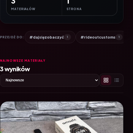
3
1
MATERIAŁÓW
STRONA
#dajsięzobaczyć
#rideoutcustoms
PRZEJDŹ DO:
1
1
NAJNOWSZE MATERIAŁY
3 wyników