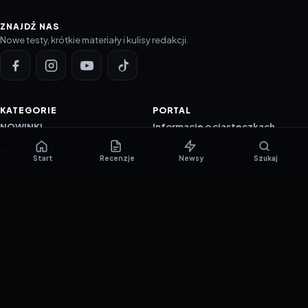
ZNAJDŹ NAS
Nowe testy, krótkie materiały i kulisy redakcji.
KATEGORIE
PORTAL
NOWINKI
Informacje o ciasteczkach
PORADNIKI
Polityka prywatności
Start
Recenzje
Newsy
Szukaj
RECENZJE
O nas
TESTY GIER
Skład redakcji
Metodologia
Polityka redakcyjna
WSPÓŁPRACA
Współpraca