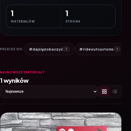
1
1
MATERIAŁÓW
STRONA
#dajsięzobaczyć
#rideoutcustoms
PRZEJDŹ DO:
1
1
NAJNOWSZE MATERIAŁY
1 wyników