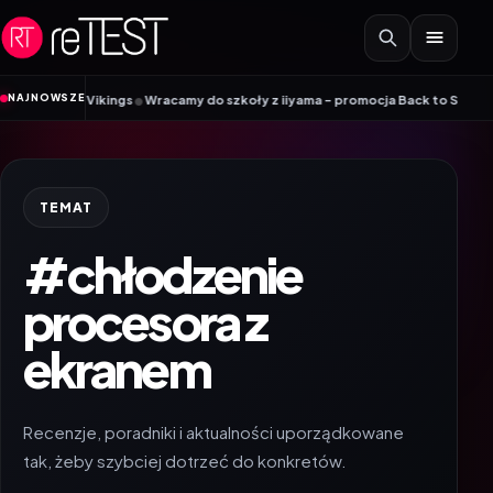
Przejdź do treści
•
NAJNOWSZE
Mobile Vikings
Wracamy do szkoły z iiyama – promocja Back to School na w
TEMAT
#chłodzenie
procesora z
ekranem
Recenzje, poradniki i aktualności uporządkowane
tak, żeby szybciej dotrzeć do konkretów.