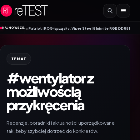
Przejdź do treści
•
NAJNOWSZE
onitory
Patriot i ROG łączą siły. Viper Steel 5 Infinite RGB DDR5 ROG Editi
TEMAT
#wentylator z
możliwością
przykręcenia
Recenzje, poradniki i aktualności uporządkowane
tak, żeby szybciej dotrzeć do konkretów.