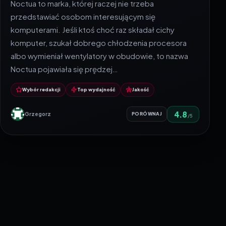
Noctua to marka, której raczej nie trzeba
przedstawiać osobom interesującym się
komputerami. Jeśli ktoś choć raz składał cichy
komputer, szukał dobrego chłodzenia procesora
albo wymieniał wentylatory w obudowie, to nazwa
Noctua pojawiała się prędzej…
Wybór redakcji
Top wydajność
Jakość
4.8
Grzegorz
PORÓWNAJ
/5