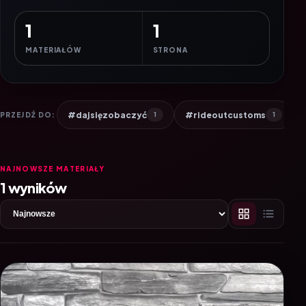
1
1
MATERIAŁÓW
STRONA
#dajsięzobaczyć
#rideoutcustoms
PRZEJDŹ DO:
1
1
NAJNOWSZE MATERIAŁY
1 wyników