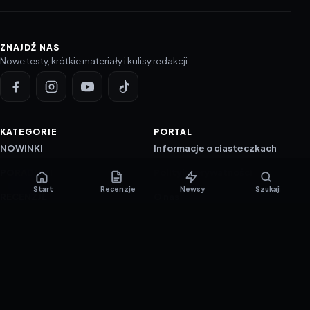
ZNAJDŹ NAS
Nowe testy, krótkie materiały i kulisy redakcji.
KATEGORIE
PORTAL
NOWINKI
Informacje o ciasteczkach
PORADNIKI
Polityka prywatności
Start
Recenzje
Newsy
Szukaj
RECENZJE
O nas
TESTY GIER
Skład redakcji
Metodologia
Polityka redakcyjna
WSPÓŁPRACA