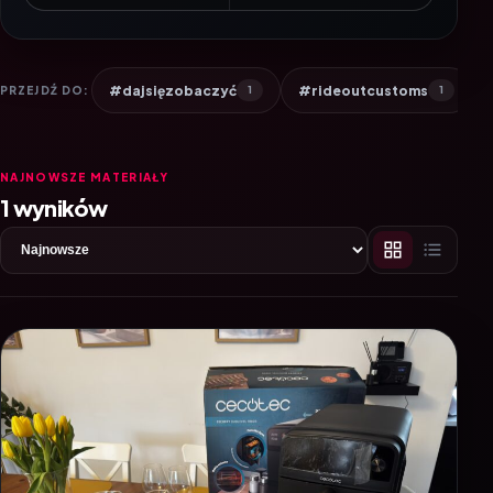
#dajsięzobaczyć
#rideoutcustoms
PRZEJDŹ DO:
1
1
NAJNOWSZE MATERIAŁY
1 wyników