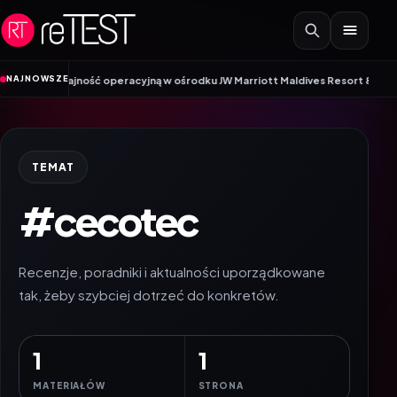
Przejdź do treści
NAJNOWSZE
dajność operacyjną w ośrodku JW Marriott Maldives Resort & Spa dzięki niez
TEMAT
#cecotec
Recenzje, poradniki i aktualności uporządkowane
tak, żeby szybciej dotrzeć do konkretów.
1
1
MATERIAŁÓW
STRONA