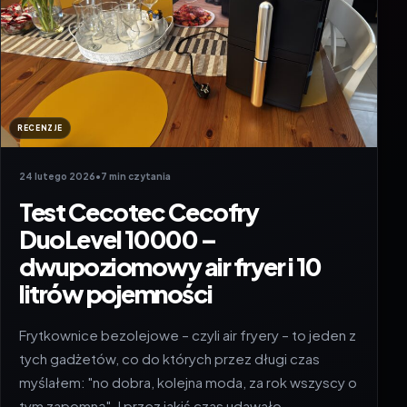
RECENZJE
24 lutego 2026
•
7 min czytania
Test Cecotec Cecofry
DuoLevel 10000 –
dwupoziomowy air fryer i 10
litrów pojemności
Frytkownice bezolejowe – czyli air fryery – to jeden z
tych gadżetów, co do których przez długi czas
myślałem: "no dobra, kolejna moda, za rok wszyscy o
tym zapomną". I przez jakiś czas udawało…