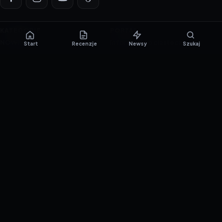
KATEGORIE
PORTAL
NOWINKI
Informacje o ciasteczkach
Start
Recenzje
Newsy
Szukaj
PORADNIKI
Polityka prywatności
RECENZJE
O nas
TESTY GIER
Skład redakcji
Metodologia
Polityka redakcyjna
WSPÓŁPRACA
Współpraca
Reklama
ZAŁÓŻ KONTO PRASOWE