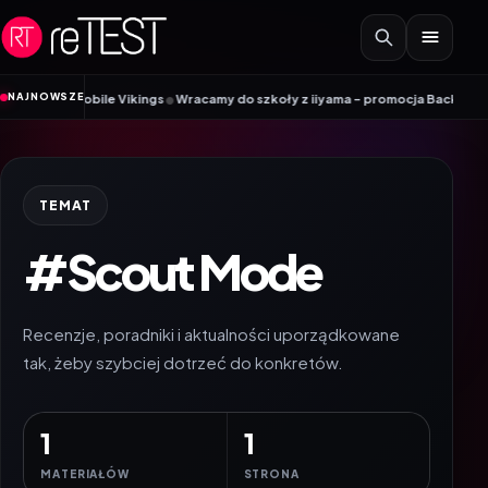
Przejdź do treści
•
NAJNOWSZE
dnik Mobile Vikings
Wracamy do szkoły z iiyama – promocja Back to School
TEMAT
#Scout Mode
Recenzje, poradniki i aktualności uporządkowane
tak, żeby szybciej dotrzeć do konkretów.
1
1
MATERIAŁÓW
STRONA