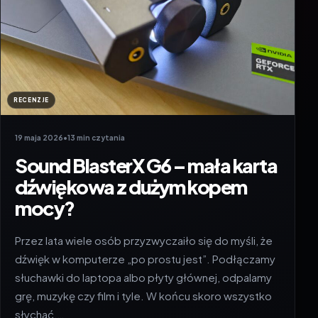
RECENZJE
19 maja 2026
•
13 min czytania
Sound BlasterX G6 – mała karta
dźwiękowa z dużym kopem
mocy?
Przez lata wiele osób przyzwyczaiło się do myśli, że
dźwięk w komputerze „po prostu jest”. Podłączamy
słuchawki do laptopa albo płyty głównej, odpalamy
grę, muzykę czy film i tyle. W końcu skoro wszystko
słychać,…