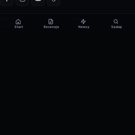
KATEGORIE
PORTAL
NOWINKI
Informacje o ciasteczkach
Start
Recenzje
Newsy
Szukaj
PORADNIKI
Polityka prywatności
RECENZJE
O nas
TESTY GIER
Skład redakcji
Metodologia
Polityka redakcyjna
WSPÓŁPRACA
Współpraca
Reklama
ZAŁÓŻ KONTO PRASOWE