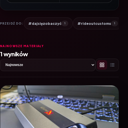
#dajsięzobaczyć
#rideoutcustoms
PRZEJDŹ DO:
1
1
NAJNOWSZE MATERIAŁY
1 wyników