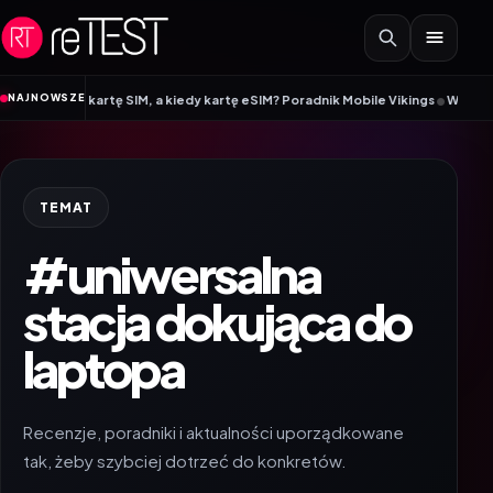
Przejdź do treści
•
NAJNOWSZE
rać kartę SIM, a kiedy kartę eSIM? Poradnik Mobile Vikings
Wracamy do szko
TEMAT
#uniwersalna
stacja dokująca do
laptopa
Recenzje, poradniki i aktualności uporządkowane
tak, żeby szybciej dotrzeć do konkretów.