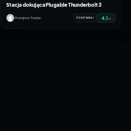
Stacja dokująca Plugable Thunderbolt 3
4.1
Grzegorz Trepka
PORÓWNAJ
/5