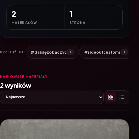
2
1
MATERIAŁÓW
STRONA
#dajsięzobaczyć
#rideoutcustoms
PRZEJDŹ DO:
1
1
NAJNOWSZE MATERIAŁY
2 wyników