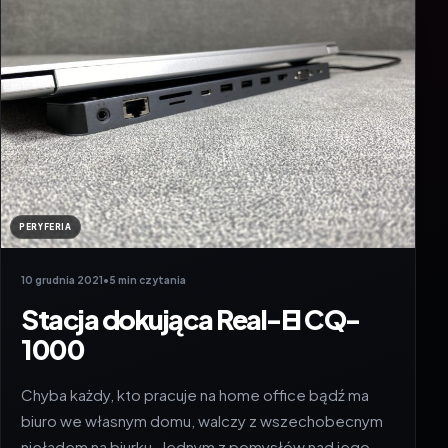
PERYFERIA
10 grudnia 2021
•
5 min czytania
Stacja dokująca Real-El CQ-
1000
Chyba każdy, kto pracuje na home office bądź ma
biuro we własnym domu, walczy z wszechobecnym
nieładem na biurku. Jednym z pomysłów nad jego