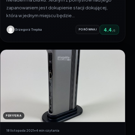
zapanowaniem jest dokupienie stacji dokującej,
która w jednym miejscu będzie…
4.4
Grzegorz Trepka
PORÓWNAJ
/5
PERYFERIA
18 listopada 2021
•
4 min czytania