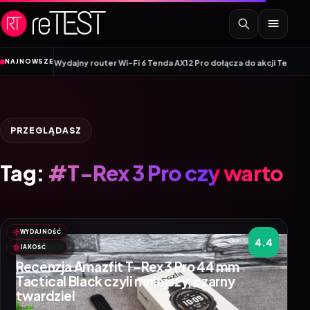
Przejdź do treści
•
NAJNOWSZE
ej linii
Wydajny router Wi-Fi 6 Tenda AX12 Pro dołącza do akcji Tenda Mon
PRZEGLĄDASZ
Tag:
#T-Rex 3 Pro czy warto
WYDAJNOŚĆ
4.4
MOBILE
JAKOŚĆ
Recenzja Amazfit T-Rex 3 Pro 44 mm
Tactical Black czyli mniejszy, czarny
twardziel