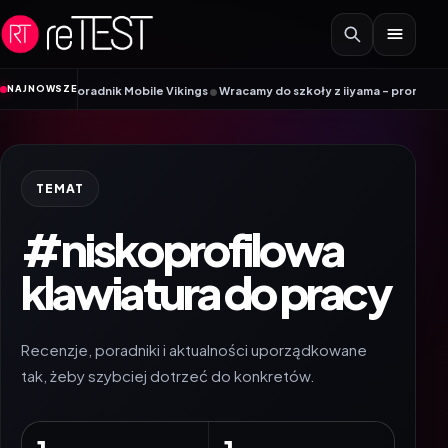
Przejdź do treści
•
NAJNOWSZE
IM? Poradnik Mobile Vikings
Wracamy do szkoły z iiyama – promocja Back to
TEMAT
#niskoprofilowa
klawiatura do pracy
Recenzje, poradniki i aktualności uporządkowane
tak, żeby szybciej dotrzeć do konkretów.