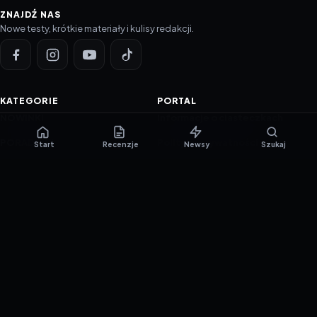
ZNAJDŹ NAS
Nowe testy, krótkie materiały i kulisy redakcji.
KATEGORIE
PORTAL
NOWINKI
Informacje o ciasteczkach
PORADNIKI
Polityka prywatności
Start
Recenzje
Newsy
Szukaj
RECENZJE
O nas
TESTY GIER
Skład redakcji
Metodologia
Polityka redakcyjna
WSPÓŁPRACA
Współpraca