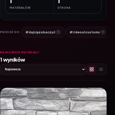
1
1
MATERIAŁÓW
STRONA
#dajsięzobaczyć
#rideoutcustoms
PRZEJDŹ DO:
1
1
NAJNOWSZE MATERIAŁY
1 wyników