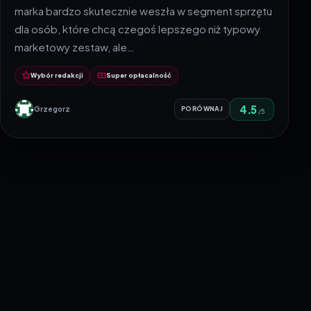
marka bardzo skutecznie weszła w segment sprzętu
dla osób, które chcą czegoś lepszego niż typowy
marketowy zestaw, ale…
Wybór redakcji
Super opłacalność
4.5
Grzegorz
PORÓWNAJ
/5