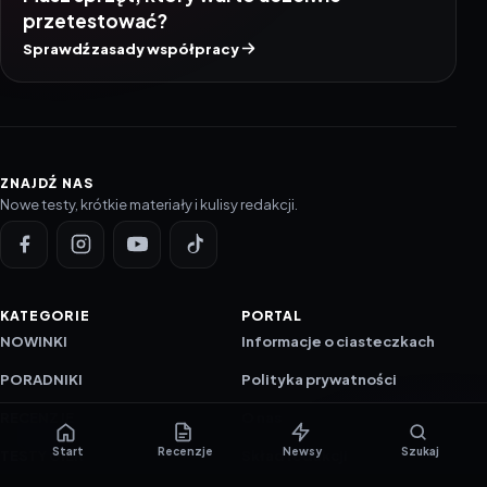
przetestować?
Sprawdź zasady współpracy
ZNAJDŹ NAS
Nowe testy, krótkie materiały i kulisy redakcji.
KATEGORIE
PORTAL
NOWINKI
Informacje o ciasteczkach
PORADNIKI
Polityka prywatności
RECENZJE
O nas
Start
Recenzje
Newsy
Szukaj
TESTY GIER
Skład redakcji