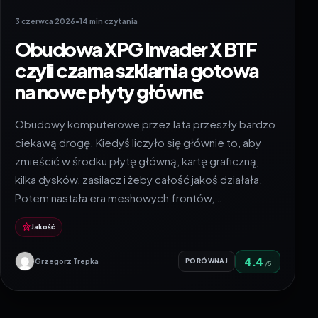
3 czerwca 2026
•
14 min czytania
Obudowa XPG Invader X BTF
czyli czarna szklarnia gotowa
na nowe płyty główne
Obudowy komputerowe przez lata przeszły bardzo
ciekawą drogę. Kiedyś liczyło się głównie to, aby
zmieścić w środku płytę główną, kartę graficzną,
kilka dysków, zasilacz i żeby całość jakoś działała.
Potem nastała era meshowych frontów,…
Jakość
4.4
Grzegorz Trepka
PORÓWNAJ
/5