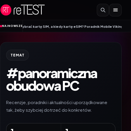
Przejdź do treści
•
NAJNOWSZE
to wybrać kartę SIM, a kiedy kartę eSIM? Poradnik Mobile Vikings
Wracamy d
TEMAT
#panoramiczna
obudowa PC
Recenzje, poradniki i aktualności uporządkowane
tak, żeby szybciej dotrzeć do konkretów.