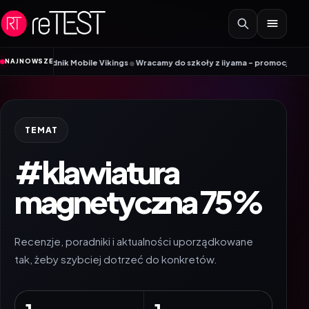
Przejdź do treści
•
NAJNOWSZE
Poradnik Mobile Vikings
Wracamy do szkoły z iiyama – promocja Back to Sch
TEMAT
#klawiatura
magnetyczna 75%
Recenzje, poradniki i aktualności uporządkowane
tak, żeby szybciej dotrzeć do konkretów.