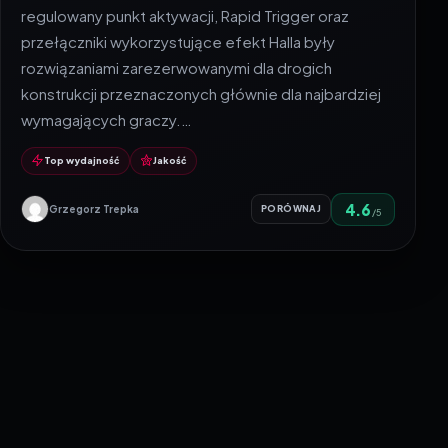
regulowany punkt aktywacji, Rapid Trigger oraz
przełączniki wykorzystujące efekt Halla były
rozwiązaniami zarezerwowanymi dla drogich
konstrukcji przeznaczonych głównie dla najbardziej
wymagających graczy.…
Top wydajność
Jakość
4.6
Grzegorz Trepka
PORÓWNAJ
/5