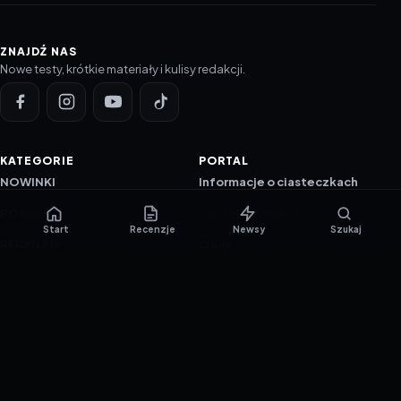
ZNAJDŹ NAS
Nowe testy, krótkie materiały i kulisy redakcji.
KATEGORIE
PORTAL
NOWINKI
Informacje o ciasteczkach
PORADNIKI
Polityka prywatności
Start
Recenzje
Newsy
Szukaj
RECENZJE
O nas
TESTY GIER
Skład redakcji
Metodologia
Polityka redakcyjna
WSPÓŁPRACA