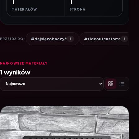
1
1
MATERIAŁÓW
STRONA
#dajsięzobaczyć
#rideoutcustoms
PRZEJDŹ DO:
1
1
NAJNOWSZE MATERIAŁY
1 wyników