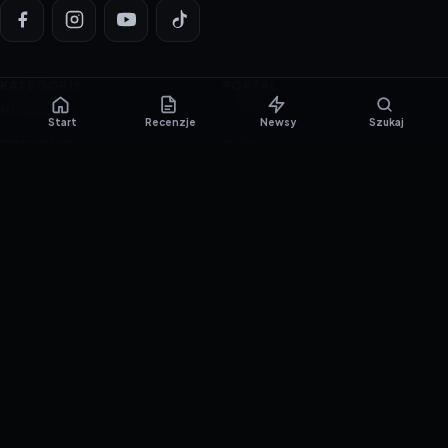
KATEGORIE
PORTAL
NOWINKI
Informacje o ciasteczkach
Start
Recenzje
Newsy
Szukaj
PORADNIKI
Polityka prywatności
RECENZJE
O nas
TESTY GIER
Skład redakcji
Metodologia
Polityka redakcyjna
WSPÓŁPRACA
Współpraca
Reklama
ZAŁÓŻ KONTO PRASOWE