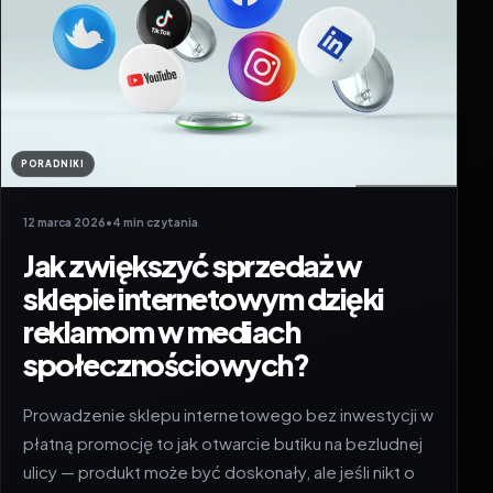
PORADNIKI
12 marca 2026
•
4 min czytania
Jak zwiększyć sprzedaż w
sklepie internetowym dzięki
reklamom w mediach
społecznościowych?
Prowadzenie sklepu internetowego bez inwestycji w
płatną promocję to jak otwarcie butiku na bezludnej
ulicy — produkt może być doskonały, ale jeśli nikt o