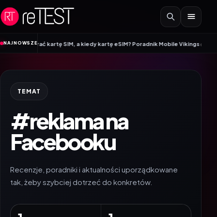
Przejdź do treści
•
NAJNOWSZE
wybrać kartę SIM, a kiedy kartę eSIM? Poradnik Mobile Vikings
Wracamy do s
TEMAT
#reklama na
Facebooku
Recenzje, poradniki i aktualności uporządkowane
tak, żeby szybciej dotrzeć do konkretów.