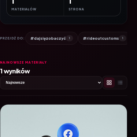
1
1
MATERIAŁÓW
STRONA
#dajsięzobaczyć
#rideoutcustoms
PRZEJDŹ DO:
1
1
NAJNOWSZE MATERIAŁY
1 wyników