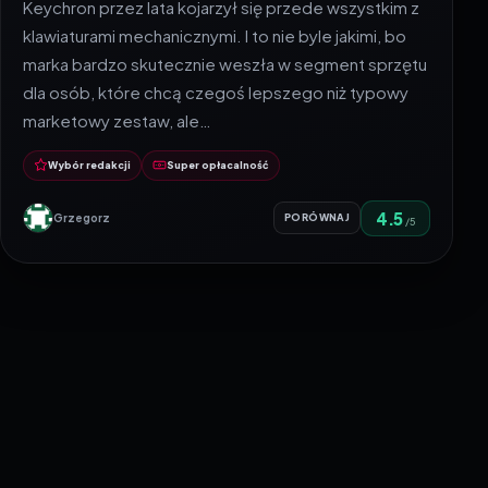
Keychron przez lata kojarzył się przede wszystkim z
klawiaturami mechanicznymi. I to nie byle jakimi, bo
marka bardzo skutecznie weszła w segment sprzętu
dla osób, które chcą czegoś lepszego niż typowy
marketowy zestaw, ale…
Wybór redakcji
Super opłacalność
4.5
Grzegorz
PORÓWNAJ
/5