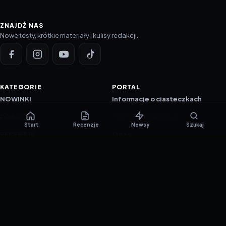
ZNAJDŹ NAS
Nowe testy, krótkie materiały i kulisy redakcji.
KATEGORIE
PORTAL
NOWINKI
Informacje o ciasteczkach
PORADNIKI
Polityka prywatności
Start
Recenzje
Newsy
Szukaj
RECENZJE
O nas
TESTY GIER
Skład redakcji
Metodologia
Polityka redakcyjna
WSPÓŁPRACA