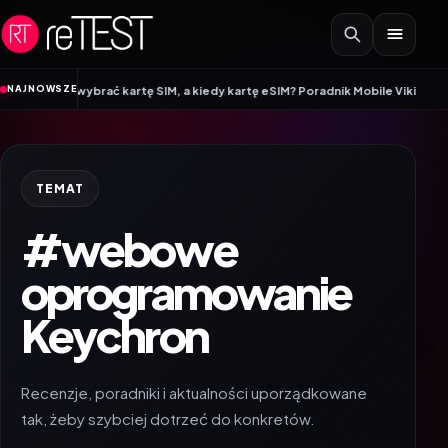
Przejdź do treści
•
NAJNOWSZE
rto wybrać kartę SIM, a kiedy kartę eSIM? Poradnik Mobile Vikings
Wracamy 
TEMAT
#webowe
oprogramowanie
Keychron
Recenzje, poradniki i aktualności uporządkowane
tak, żeby szybciej dotrzeć do konkretów.