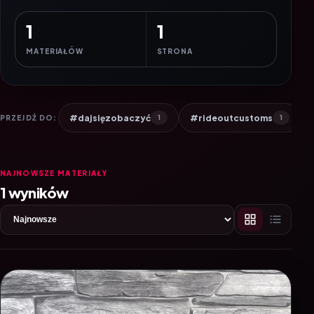
1
1
MATERIAŁÓW
STRONA
#dajsięzobaczyć
#rideoutcustoms
PRZEJDŹ DO:
1
1
NAJNOWSZE MATERIAŁY
1 wyników