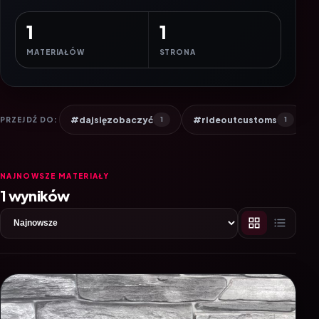
1
1
MATERIAŁÓW
STRONA
#dajsięzobaczyć
#rideoutcustoms
PRZEJDŹ DO:
1
1
NAJNOWSZE MATERIAŁY
1 wyników