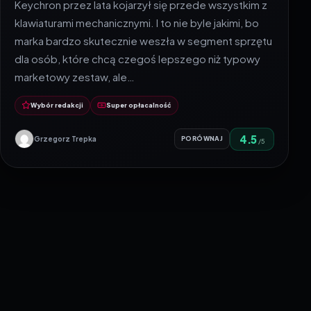
Keychron przez lata kojarzył się przede wszystkim z
klawiaturami mechanicznymi. I to nie byle jakimi, bo
marka bardzo skutecznie weszła w segment sprzętu
dla osób, które chcą czegoś lepszego niż typowy
marketowy zestaw, ale…
Wybór redakcji
Super opłacalność
4.5
Grzegorz Trepka
PORÓWNAJ
/5