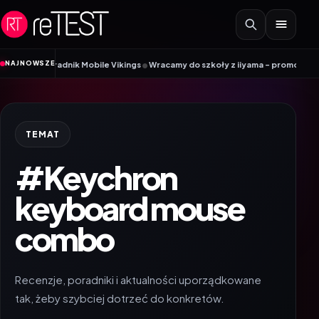
Przejdź do treści
•
NAJNOWSZE
M? Poradnik Mobile Vikings
Wracamy do szkoły z iiyama – promocja Back to 
TEMAT
#Keychron
keyboard mouse
combo
Recenzje, poradniki i aktualności uporządkowane
tak, żeby szybciej dotrzeć do konkretów.