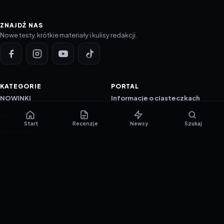
ZNAJDŹ NAS
Nowe testy, krótkie materiały i kulisy redakcji.
KATEGORIE
PORTAL
NOWINKI
Informacje o ciasteczkach
PORADNIKI
Polityka prywatności
Start
Recenzje
Newsy
Szukaj
RECENZJE
O nas
TESTY GIER
Skład redakcji
Metodologia
Polityka redakcyjna
WSPÓŁPRACA