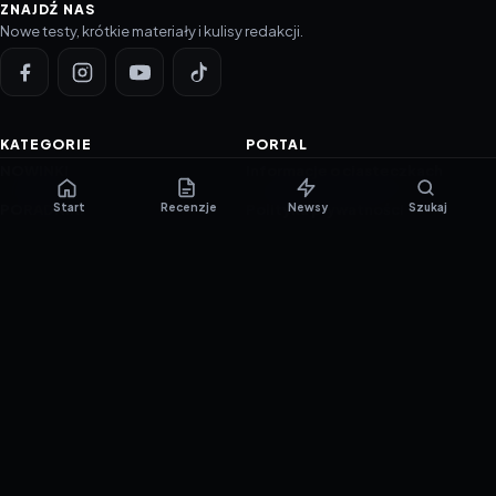
ZNAJDŹ NAS
Nowe testy, krótkie materiały i kulisy redakcji.
KATEGORIE
PORTAL
NOWINKI
Informacje o ciasteczkach
Start
Recenzje
Newsy
Szukaj
PORADNIKI
Polityka prywatności
RECENZJE
O nas
TESTY GIER
Skład redakcji
Metodologia
Polityka redakcyjna
WSPÓŁPRACA
Współpraca
Reklama