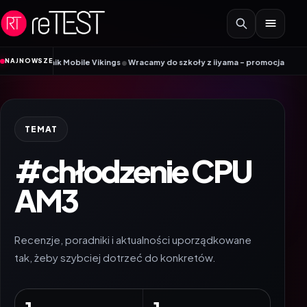
Przejdź do treści
•
NAJNOWSZE
Poradnik Mobile Vikings
Wracamy do szkoły z iiyama – promocja Back to Sch
TEMAT
#chłodzenie CPU
AM3
Recenzje, poradniki i aktualności uporządkowane
tak, żeby szybciej dotrzeć do konkretów.