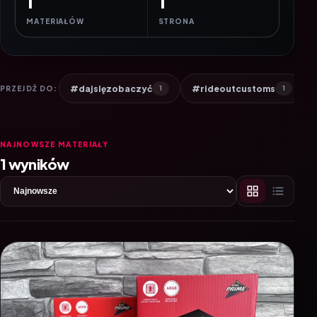
1
1
MATERIAŁÓW
STRONA
#dajsięzobaczyć
#rideoutcustoms
PRZEJDŹ DO:
1
1
NAJNOWSZE MATERIAŁY
1 wyników