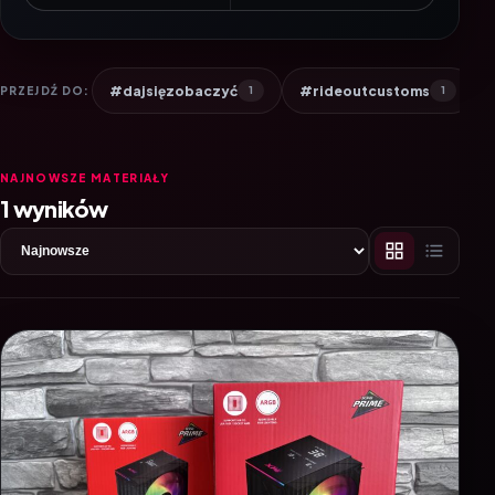
#dajsięzobaczyć
#rideoutcustoms
PRZEJDŹ DO:
1
1
NAJNOWSZE MATERIAŁY
1 wyników