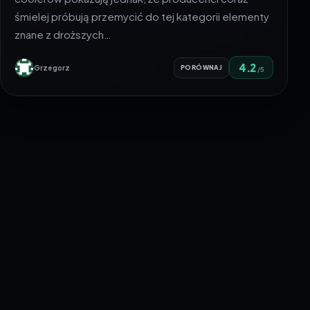
śmielej próbują przemycić do tej kategorii elementy
znane z droższych…
4.2
Grzegorz
PORÓWNAJ
/5