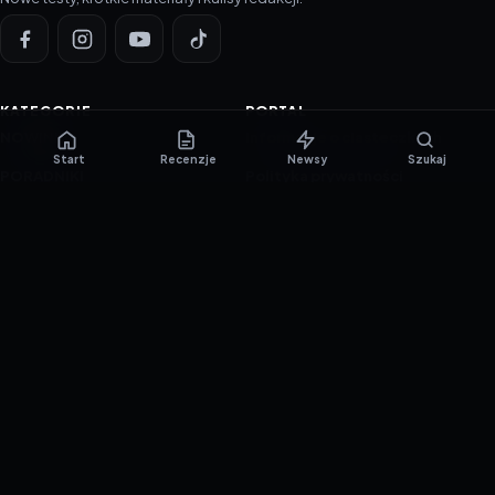
KATEGORIE
PORTAL
NOWINKI
Informacje o ciasteczkach
Start
Recenzje
Newsy
Szukaj
PORADNIKI
Polityka prywatności
RECENZJE
O nas
TESTY GIER
Skład redakcji
Metodologia
Polityka redakcyjna
WSPÓŁPRACA
Współpraca
Reklama
ZAŁÓŻ KONTO PRASOWE