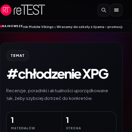
Przejdź do treści
•
NAJNOWSZE
 Poradnik Mobile Vikings
Wracamy do szkoły z iiyama – promocja Back to Sc
TEMAT
#chłodzenie XPG
Recenzje, poradniki i aktualności uporządkowane
tak, żeby szybciej dotrzeć do konkretów.
1
1
MATERIAŁÓW
STRONA