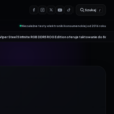
Szukaj
/
Niezależne testy elektroniki konsumenckiej od 2016 roku
•
nfinite RGB DDR5 ROG Edition oferuje taktowanie do 8600 MT/s
Genesis Zir