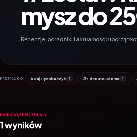
mysz do 25
Recenzje, poradniki i aktualności uporządko
#dajsięzobaczyć
#rideoutcustoms
PRZEJDŹ DO:
1
1
NAJNOWSZE MATERIAŁY
1 wyników