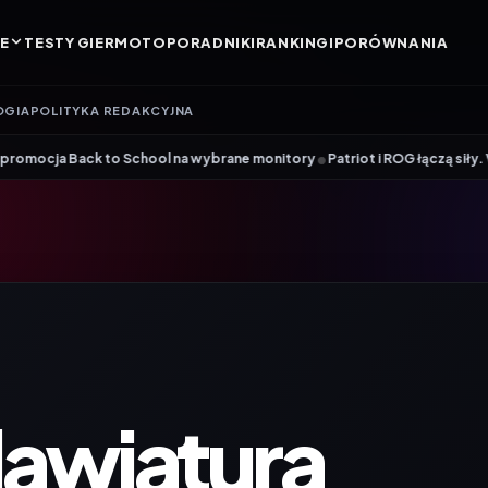
E
TESTY GIER
MOTO
PORADNIKI
RANKINGI
PORÓWNANIA
OGIA
POLITYKA REDAKCYJNA
•
o School na wybrane monitory
Patriot i ROG łączą siły. Viper Steel 5 I
awiatura