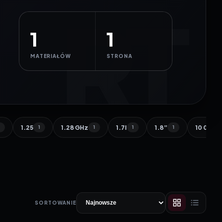
1
1
MATERIAŁÓW
STRONA
1.25
1.28 GHz
1.7l
1.8”
10 000 
1
1
1
1
1
SORTOWANIE