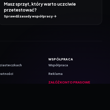
Masz sprzęt, który warto uczciwie
przetestować?
Sprawdź zasady współpracy
WSPÓŁPRACA
 ciasteczkach
Współpraca
watności
Reklama
ZAŁÓŻ KONTO PRASOWE
ji
a
akcyjna