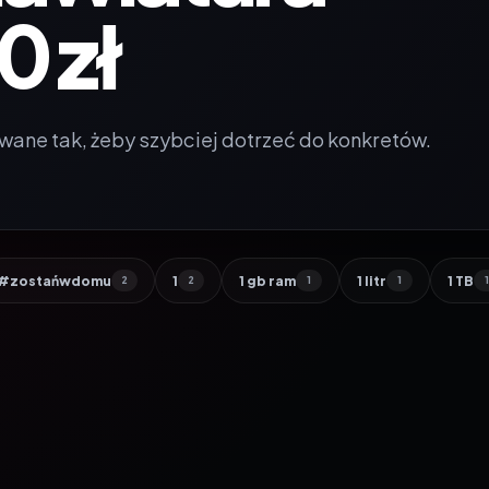
0 zł
wane tak, żeby szybciej dotrzeć do konkretów.
#zostańwdomu
1
1 gb ram
1 litr
1 TB
2
2
1
1