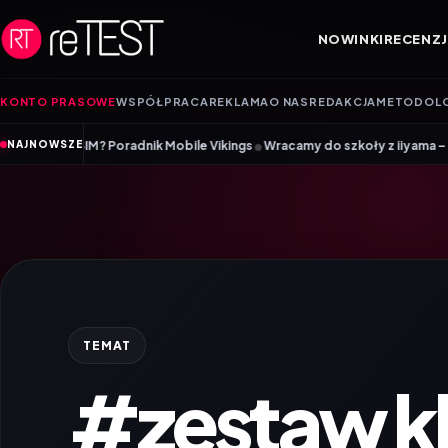
Przejdź do treści
NOWINKI
RECENZJ
KONTO PRASOWE
WSPÓŁPRACA
REKLAMA
O NAS
REDAKCJA
METODOL
•
 Poradnik Mobile Vikings
Wracamy do szkoły z iiyama – promocja Back t
NAJNOWSZE
TEMAT
#zestaw kl