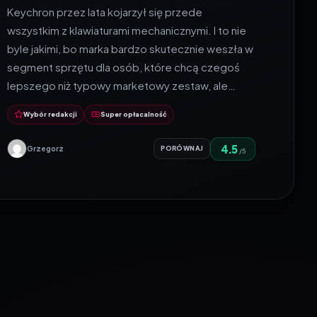
Keychron przez lata kojarzył się przede
wszystkim z klawiaturami mechanicznymi. I to nie
byle jakimi, bo marka bardzo skutecznie weszła w
segment sprzętu dla osób, które chcą czegoś
lepszego niż typowy marketowy zestaw, ale…
Wybór redakcji
Super opłacalność
4.5
Grzegorz
PORÓWNAJ
/5