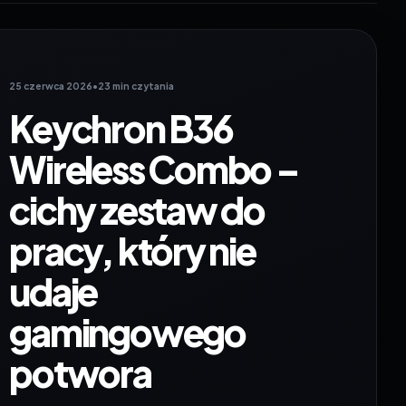
25 czerwca 2026
•
23 min czytania
Keychron B36
Wireless Combo –
cichy zestaw do
pracy, który nie
udaje
gamingowego
potwora