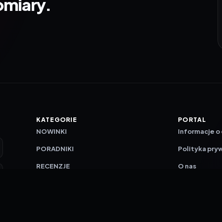
omiary.
KATEGORIE
PORTAL
NOWINKI
Informacje o
PORADNIKI
Polityka pry
RECENZJE
O nas
TESTY GIER
Skład redakc
Metodologi
Polityka red