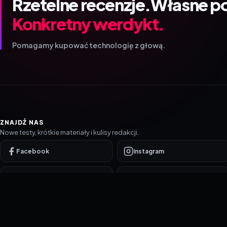
Rzetelne recenzje.
Własne p
Konkretny werdykt.
Pomagamy kupować technologię z głową.
ZNAJDŹ NAS
Nowe testy, krótkie materiały i kulisy redakcji.
Facebook
Instagram
YouTube
TikTok