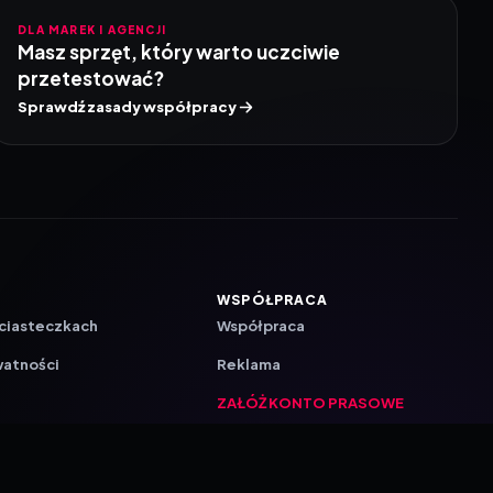
DLA MAREK I AGENCJI
Masz sprzęt, który warto uczciwie
przetestować?
Sprawdź zasady współpracy
WSPÓŁPRACA
 ciasteczkach
Współpraca
watności
Reklama
ZAŁÓŻ KONTO PRASOWE
ji
a