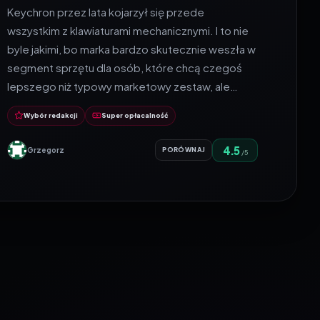
Keychron przez lata kojarzył się przede
wszystkim z klawiaturami mechanicznymi. I to nie
byle jakimi, bo marka bardzo skutecznie weszła w
segment sprzętu dla osób, które chcą czegoś
lepszego niż typowy marketowy zestaw, ale…
Wybór redakcji
Super opłacalność
4.5
Grzegorz
PORÓWNAJ
/5