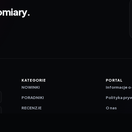
omiary.
KATEGORIE
PORTAL
NOWINKI
Informacje o
PORADNIKI
Polityka pry
RECENZJE
O nas
TESTY GIER
Skład redakc
Metodologi