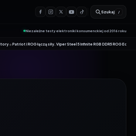
Szukaj
/
Niezależne testy elektroniki konsumenckiej od 2016 roku
OG łączą siły. Viper Steel 5 Infinite RGB DDR5 ROG Edition oferuje taktow