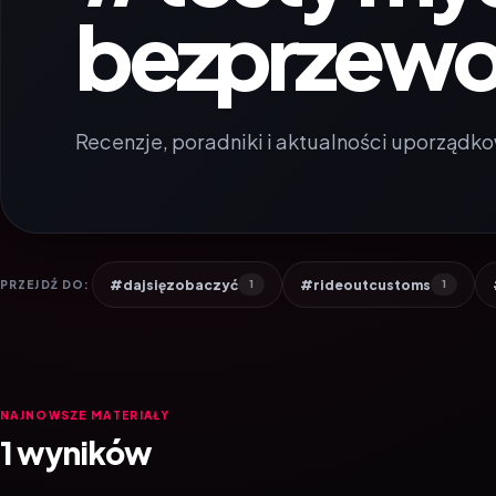
bezprzew
Recenzje, poradniki i aktualności uporządko
#dajsięzobaczyć
#rideoutcustoms
PRZEJDŹ DO:
1
1
NAJNOWSZE MATERIAŁY
1 wyników