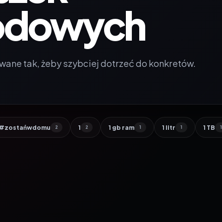
odowych
wane tak, żeby szybciej dotrzeć do konkretów.
#zostańwdomu
1
1 gb ram
1 litr
1 TB
2
2
1
1