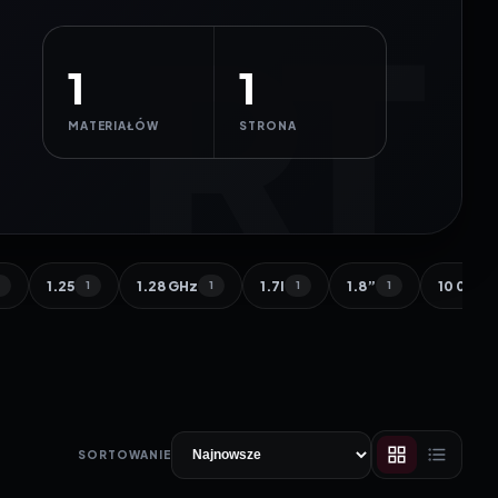
1
1
MATERIAŁÓW
STRONA
1.25
1.28 GHz
1.7l
1.8”
10 000 
1
1
1
1
1
SORTOWANIE