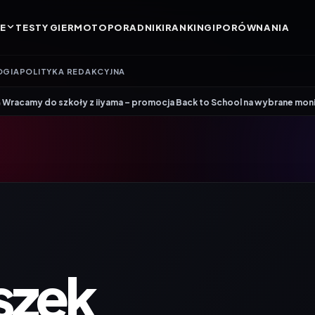
E
TESTY GIER
MOTO
PORADNIKI
RANKINGI
PORÓWNANIA
OGIA
POLITYKA REDAKCYJNA
•
y z iiyama – promocja Back to School na wybrane monitory
Patriot i R
szek