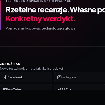
TECHNOLOGIA SPRAWDZONA W PRAKTYCE
Rzetelne recenzje.
Własne p
Konkretny werdykt.
Pomagamy kupować technologię z głową.
ZNAJDŹ NAS
Nowe testy, krótkie materiały i kulisy redakcji.
Facebook
Instagram
YouTube
TikTok