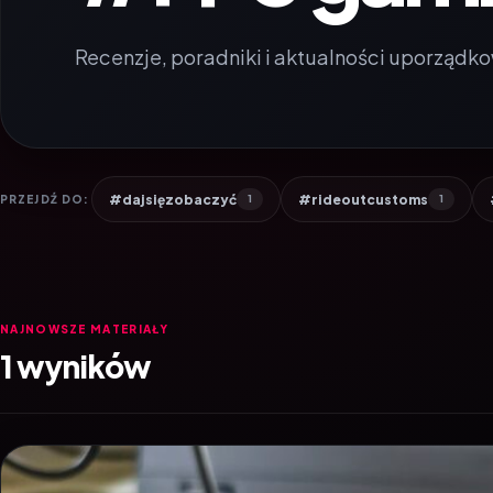
Recenzje, poradniki i aktualności uporządko
#dajsięzobaczyć
#rideoutcustoms
PRZEJDŹ DO:
1
1
NAJNOWSZE MATERIAŁY
1 wyników