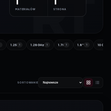
1
1
MATERIAŁÓW
STRONA
1.25
1.28 GHz
1.7l
1.8”
10 000 
1
1
1
1
1
SORTOWANIE