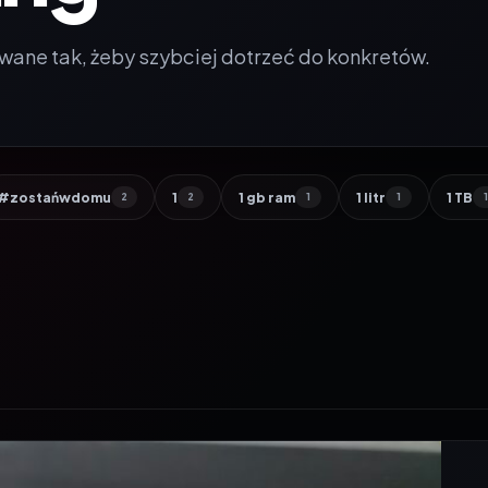
wane tak, żeby szybciej dotrzeć do konkretów.
#zostańwdomu
1
1 gb ram
1 litr
1 TB
2
2
1
1