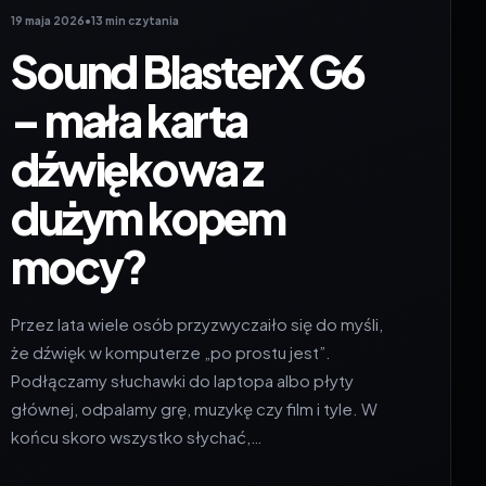
19 maja 2026
•
13 min czytania
Sound BlasterX G6
– mała karta
dźwiękowa z
dużym kopem
mocy?
Przez lata wiele osób przyzwyczaiło się do myśli,
że dźwięk w komputerze „po prostu jest”.
Podłączamy słuchawki do laptopa albo płyty
głównej, odpalamy grę, muzykę czy film i tyle. W
końcu skoro wszystko słychać,…