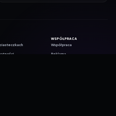
WSPÓŁPRACA
 ciasteczkach
Współpraca
watności
Reklama
ZAŁÓŻ KONTO PRASOWE
ji
a
akcyjna