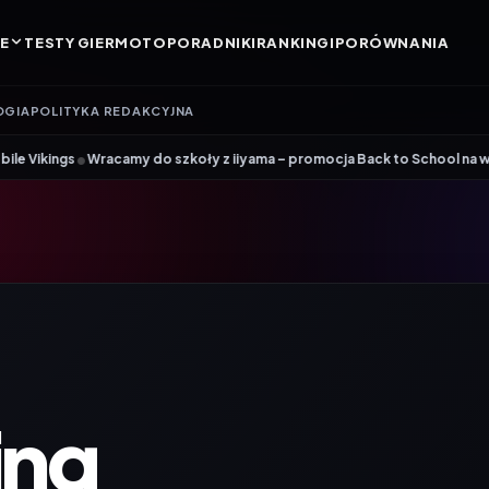
E
TESTY GIER
MOTO
PORADNIKI
RANKINGI
PORÓWNANIA
OGIA
POLITYKA REDAKCYJNA
Wracamy do szkoły z iiyama – promocja Back to School na wybrane moni
ing