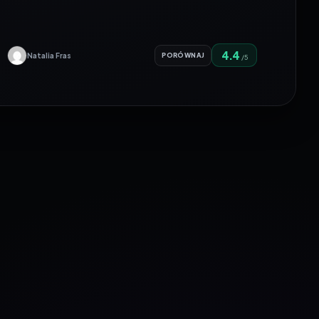
4.4
Natalia Fras
PORÓWNAJ
/5