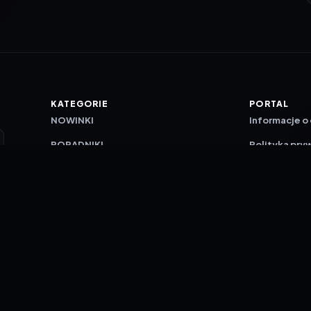
KATEGORIE
PORTAL
NOWINKI
Informacje o
PORADNIKI
Polityka pry
RECENZJE
O nas
TESTY GIER
Skład redakc
Metodologi
Polityka red