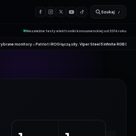
Szukaj
/
Niezależne testy elektroniki konsumenckiej od 2016 roku
•
tory
Patriot i ROG łączą siły. Viper Steel 5 Infinite RGB DDR5 ROG Editi