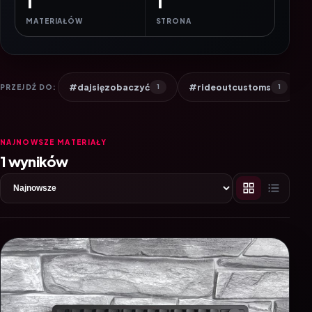
1
1
MATERIAŁÓW
STRONA
#dajsięzobaczyć
#rideoutcustoms
PRZEJDŹ DO:
1
1
NAJNOWSZE MATERIAŁY
1 wyników