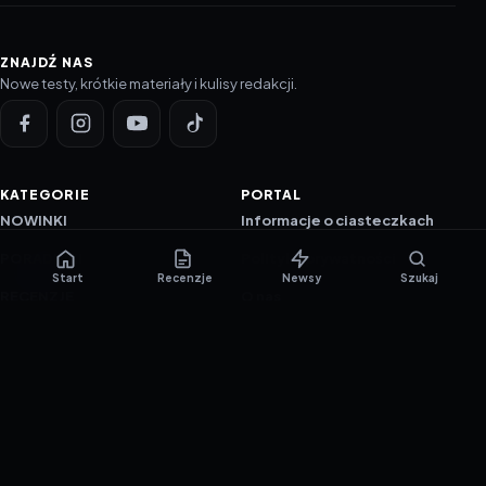
ZNAJDŹ NAS
Nowe testy, krótkie materiały i kulisy redakcji.
KATEGORIE
PORTAL
NOWINKI
Informacje o ciasteczkach
PORADNIKI
Polityka prywatności
Start
Recenzje
Newsy
Szukaj
RECENZJE
O nas
TESTY GIER
Skład redakcji
Metodologia
Polityka redakcyjna
WSPÓŁPRACA