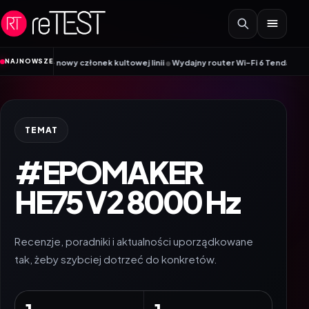
Przejdź do treści
•
NAJNOWSZE
880 – nowy członek kultowej linii
Wydajny router Wi-Fi 6 Tenda AX12 Pro do
TEMAT
#EPOMAKER
HE75 V2 8000 Hz
Recenzje, poradniki i aktualności uporządkowane
tak, żeby szybciej dotrzeć do konkretów.