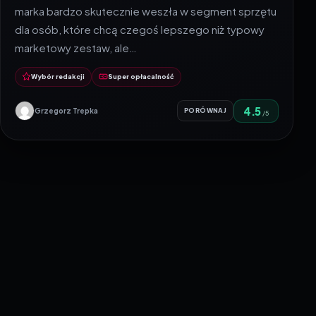
marka bardzo skutecznie weszła w segment sprzętu
dla osób, które chcą czegoś lepszego niż typowy
marketowy zestaw, ale…
Wybór redakcji
Super opłacalność
4.5
Grzegorz Trepka
PORÓWNAJ
/5