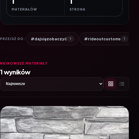
1
1
MATERIAŁÓW
STRONA
#dajsięzobaczyć
#rideoutcustoms
PRZEJDŹ DO:
1
1
NAJNOWSZE MATERIAŁY
1 wyników