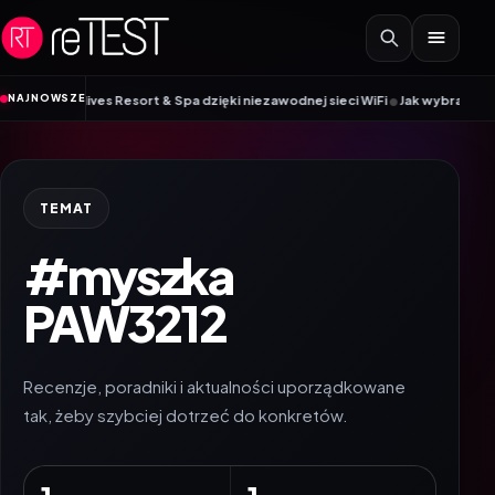
Przejdź do treści
•
NAJNOWSZE
dives Resort & Spa dzięki niezawodnej sieci WiFi
Jak wybrać smartwatch w
TEMAT
#myszka
PAW3212
Recenzje, poradniki i aktualności uporządkowane
tak, żeby szybciej dotrzeć do konkretów.