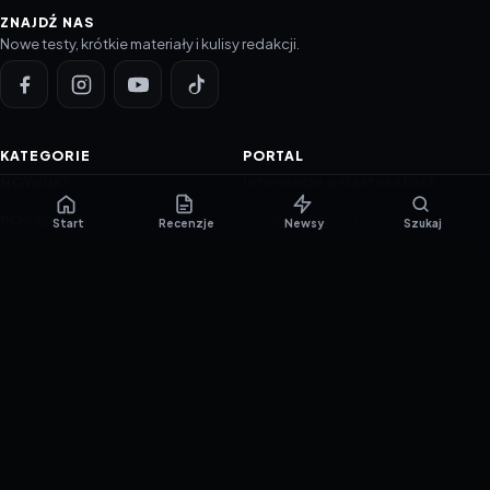
ZNAJDŹ NAS
Nowe testy, krótkie materiały i kulisy redakcji.
KATEGORIE
PORTAL
NOWINKI
Informacje o ciasteczkach
PORADNIKI
Polityka prywatności
Start
Recenzje
Newsy
Szukaj
RECENZJE
O nas
TESTY GIER
Skład redakcji
Metodologia
Polityka redakcyjna
WSPÓŁPRACA
Współpraca