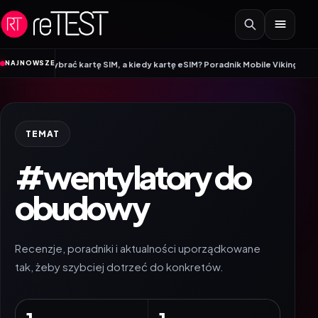
Przejdź do treści
•
NAJNOWSZE
o wybrać kartę SIM, a kiedy kartę eSIM? Poradnik Mobile Vikings
Wracamy do
TEMAT
#wentylatory do
obudowy
Recenzje, poradniki i aktualności uporządkowane
tak, żeby szybciej dotrzeć do konkretów.