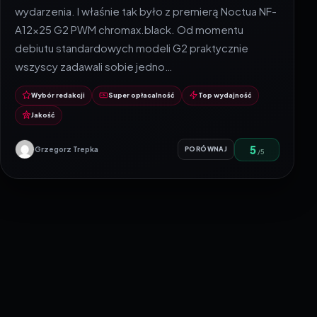
wydarzenia. I właśnie tak było z premierą Noctua NF-
A12x25 G2 PWM chromax.black. Od momentu
debiutu standardowych modeli G2 praktycznie
wszyscy zadawali sobie jedno…
Wybór redakcji
Super opłacalność
Top wydajność
Jakość
5
Grzegorz Trepka
PORÓWNAJ
/5