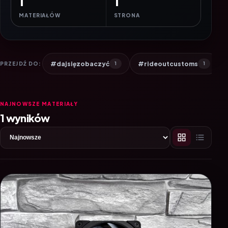
1
1
MATERIAŁÓW
STRONA
#dajsięzobaczyć
#rideoutcustoms
PRZEJDŹ DO:
1
1
NAJNOWSZE MATERIAŁY
1 wyników