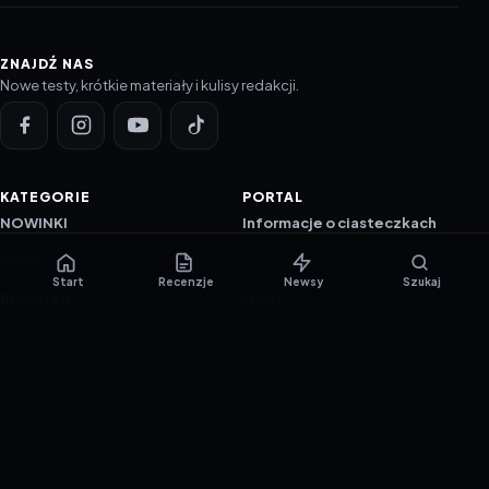
ZNAJDŹ NAS
Nowe testy, krótkie materiały i kulisy redakcji.
KATEGORIE
PORTAL
NOWINKI
Informacje o ciasteczkach
PORADNIKI
Polityka prywatności
Start
Recenzje
Newsy
Szukaj
RECENZJE
O nas
TESTY GIER
Skład redakcji
Metodologia
Polityka redakcyjna
WSPÓŁPRACA