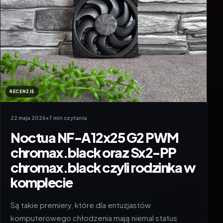
RECENZJE
22 maja 2026
•
7 min czytania
Noctua NF-A12x25 G2 PWM
chromax.black oraz Sx2-PP
chromax.black czyli rodzinka w
komplecie
Są takie premiery, które dla entuzjastów
komputerowego chłodzenia mają niemal status