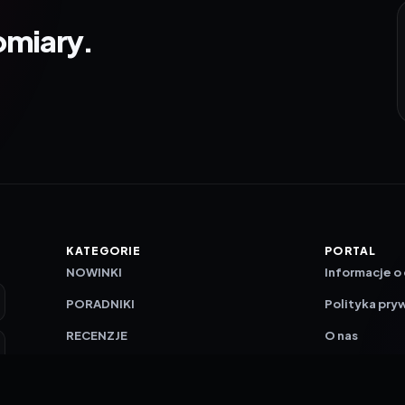
omiary.
KATEGORIE
PORTAL
NOWINKI
Informacje o
PORADNIKI
Polityka pry
RECENZJE
O nas
TESTY GIER
Skład redakc
Metodologi