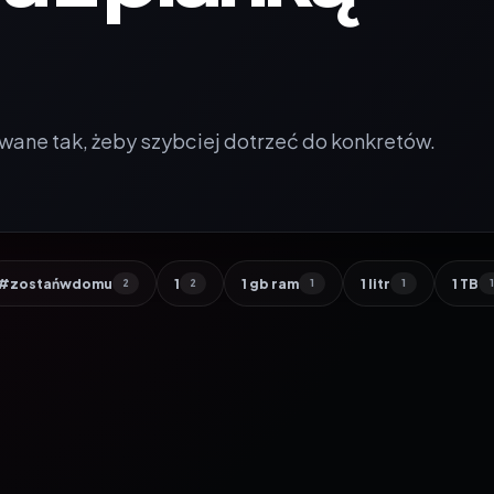
wane tak, żeby szybciej dotrzeć do konkretów.
#zostańwdomu
1
1 gb ram
1 litr
1 TB
2
2
1
1