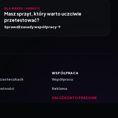
DLA MAREK I AGENCJI
Masz sprzęt, który warto uczciwie
przetestować?
Sprawdź zasady współpracy
WSPÓŁPRACA
 ciasteczkach
Współpraca
watności
Reklama
ZAŁÓŻ KONTO PRASOWE
ji
a