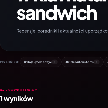
sandwich
Recenzje, poradniki i aktualności uporządko
#dajsięzobaczyć
#rideoutcustoms
PRZEJDŹ DO:
1
1
NAJNOWSZE MATERIAŁY
1 wyników