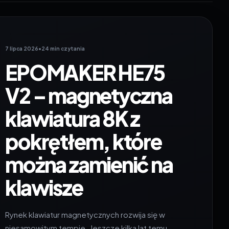
7 lipca 2026
•
24 min czytania
EPOMAKER HE75
V2 – magnetyczna
klawiatura 8K z
pokrętłem, które
można zamienić na
klawisze
Rynek klawiatur magnetycznych rozwija się w
niesamowitym tempie. Jeszcze kilka lat temu