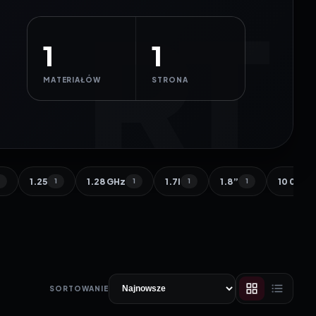
1
1
MATERIAŁÓW
STRONA
1.25
1.28 GHz
1.7l
1.8”
10 000 
1
1
1
1
1
SORTOWANIE