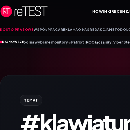
Przejdź do treści
NOWINKI
RECENZJ
KONTO PRASOWE
WSPÓŁPRACA
REKLAMA
O NAS
REDAKCJA
METODOL
•
na wybrane monitory
Patriot i ROG łączą siły. Viper Steel 5 Infinite R
NAJNOWSZE
TEMAT
#klawiatur