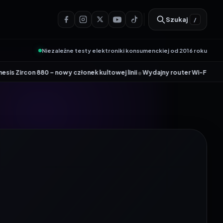
Szukaj
/
Niezależne testy elektroniki konsumenckiej od 2016 roku
•
nowy członek kultowej linii
Wydajny router Wi-Fi 6 Tenda AX12 Pro doł