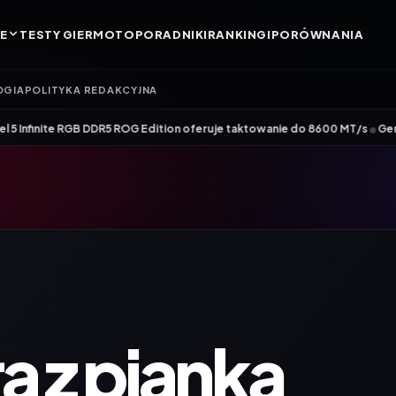
E
TESTY GIER
MOTO
PORADNIKI
RANKINGI
PORÓWNANIA
OGIA
POLITYKA REDAKCYJNA
•
GB DDR5 ROG Edition oferuje taktowanie do 8600 MT/s
Genesis Zircon 880 – 
a z pianką