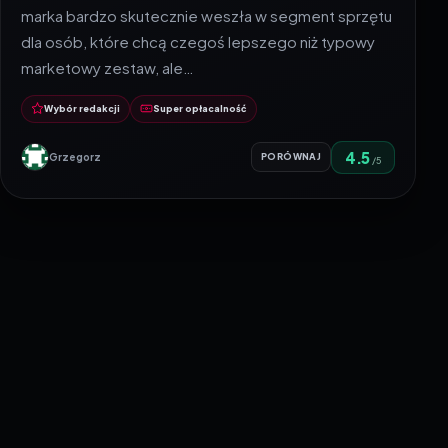
marka bardzo skutecznie weszła w segment sprzętu
dla osób, które chcą czegoś lepszego niż typowy
marketowy zestaw, ale…
Wybór redakcji
Super opłacalność
4.5
Grzegorz
PORÓWNAJ
/5