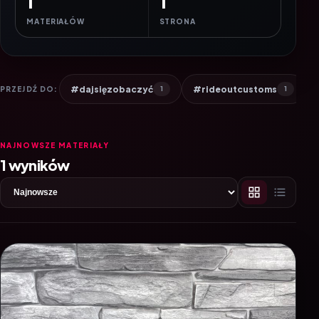
1
1
MATERIAŁÓW
STRONA
#dajsięzobaczyć
#rideoutcustoms
PRZEJDŹ DO:
1
1
NAJNOWSZE MATERIAŁY
1 wyników