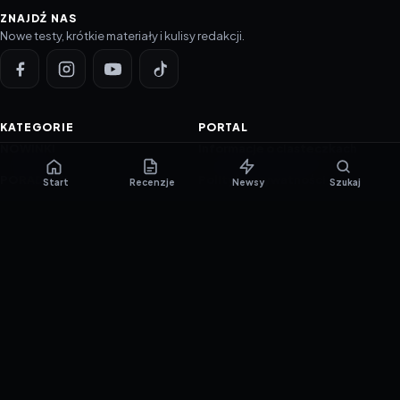
ZNAJDŹ NAS
Nowe testy, krótkie materiały i kulisy redakcji.
KATEGORIE
PORTAL
NOWINKI
Informacje o ciasteczkach
PORADNIKI
Polityka prywatności
Start
Recenzje
Newsy
Szukaj
RECENZJE
O nas
TESTY GIER
Skład redakcji
Metodologia
Polityka redakcyjna
WSPÓŁPRACA
Współpraca