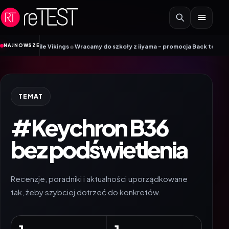
Przejdź do treści
•
NAJNOWSZE
ik Mobile Vikings
Wracamy do szkoły z iiyama – promocja Back to School na
TEMAT
#Keychron B36
bez podświetlenia
Recenzje, poradniki i aktualności uporządkowane
tak, żeby szybciej dotrzeć do konkretów.