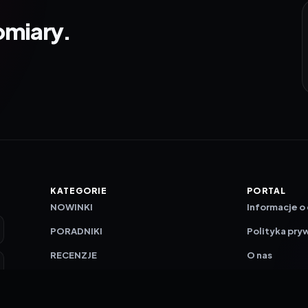
omiary.
KATEGORIE
PORTAL
NOWINKI
Informacje o
PORADNIKI
Polityka pry
RECENZJE
O nas
TESTY GIER
Skład redakc
Metodologi