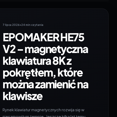
7 lipca 2026
•
24 min czytania
EPOMAKER HE75
V2 – magnetyczna
klawiatura 8K z
pokrętłem, które
można zamienić na
klawisze
Rynek klawiatur magnetycznych rozwija się w
niesamowitym tempie. Jeszcze kilka lat temu