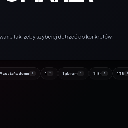
wane tak, żeby szybciej dotrzeć do konkretów.
#zostańwdomu
1
1 gb ram
1 litr
1 TB
2
2
1
1