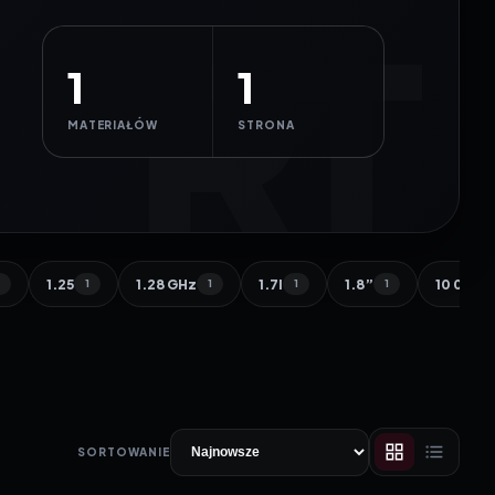
1
1
MATERIAŁÓW
STRONA
1.25
1.28 GHz
1.7l
1.8”
10 000 
1
1
1
1
1
SORTOWANIE