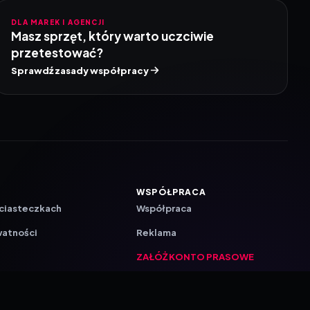
DLA MAREK I AGENCJI
Masz sprzęt, który warto uczciwie
przetestować?
Sprawdź zasady współpracy
WSPÓŁPRACA
 ciasteczkach
Współpraca
watności
Reklama
ZAŁÓŻ KONTO PRASOWE
ji
a