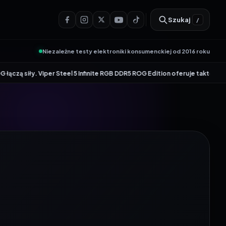
Szukaj
/
Niezależne testy elektroniki konsumenckiej od 2016 roku
Viper Steel 5 Infinite RGB DDR5 ROG Edition oferuje taktowanie do 8600 MT