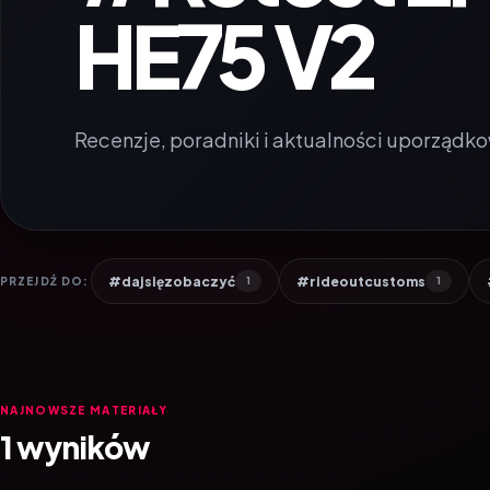
HE75 V2
Recenzje, poradniki i aktualności uporządko
#dajsięzobaczyć
#rideoutcustoms
PRZEJDŹ DO:
1
1
NAJNOWSZE MATERIAŁY
1 wyników