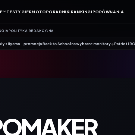
E
TESTY GIER
MOTO
PORADNIKI
RANKINGI
PORÓWNANIA
OGIA
POLITYKA REDAKCYJNA
•
romocja Back to School na wybrane monitory
Patriot i ROG łączą siły. 
EPOMAKER